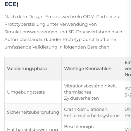
ECE)
Nach dem Design-Freeze wechseln ODM-Partner zur
Prototyperstellung unter Verwendung von
Simulationswerkzeugen und 3D-Druckverfahren nach
Automobilstandard. Jeder Prototyp durchläuft eine
umfassende Validierung in folgenden Bereichen:
Ei
Validierungsphase
Wichtige Kennzahlen
vo
No
Vibrationsbeständigkeit,
IS
Umgebungstests
thermisches
3 (
Zyklusverhalten
Crash-Simulationen,
UN
Sicherheitsüberprüfung
Fehlersicherheitssysteme
R9
Beschleunigte
Haltbarkeitsbewertung
IA