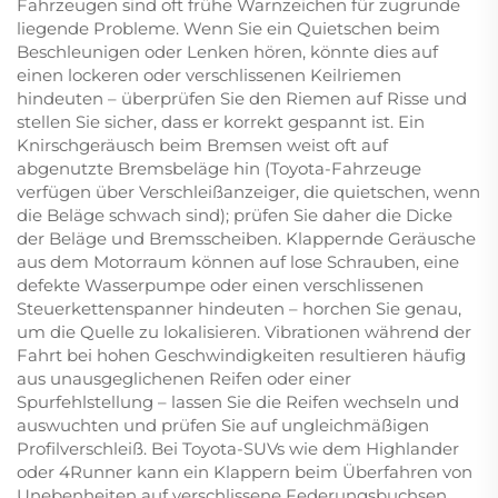
Fahrzeugen sind oft frühe Warnzeichen für zugrunde
liegende Probleme. Wenn Sie ein Quietschen beim
Beschleunigen oder Lenken hören, könnte dies auf
einen lockeren oder verschlissenen Keilriemen
hindeuten – überprüfen Sie den Riemen auf Risse und
stellen Sie sicher, dass er korrekt gespannt ist. Ein
Knirschgeräusch beim Bremsen weist oft auf
abgenutzte Bremsbeläge hin (Toyota-Fahrzeuge
verfügen über Verschleißanzeiger, die quietschen, wenn
die Beläge schwach sind); prüfen Sie daher die Dicke
der Beläge und Bremsscheiben. Klappernde Geräusche
aus dem Motorraum können auf lose Schrauben, eine
defekte Wasserpumpe oder einen verschlissenen
Steuerkettenspanner hindeuten – horchen Sie genau,
um die Quelle zu lokalisieren. Vibrationen während der
Fahrt bei hohen Geschwindigkeiten resultieren häufig
aus unausgeglichenen Reifen oder einer
Spurfehlstellung – lassen Sie die Reifen wechseln und
auswuchten und prüfen Sie auf ungleichmäßigen
Profilverschleiß. Bei Toyota-SUVs wie dem Highlander
oder 4Runner kann ein Klappern beim Überfahren von
Unebenheiten auf verschlissene Federungsbuchsen