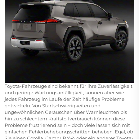
Toyota-Fahrzeuge sind bekannt für ihre Zuverlässigkeit
und geringe Wartungsanfälligkeit, können aber wie
jedes Fahrzeug im Laufe der Zeit häufige Probleme
entwickeln. Von Startschwierigkeiten und
ungewöhnlichen Geräuschen über Warnleuchten bis
hin zu schlechtem Kraftstoffverbrauch können diese
Probleme frustrierend sein – doch viele lassen sich mit
einfachen Fehlerbehebungsschritten beheben. Egal, ob
Sie einen Corolla, Camry, RAV4 oder ein anderes Toyota-