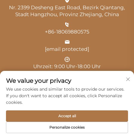
Nr. 2399 Desheng East Road, Bezirk Qiantang,
Stadt Hangzhou, Provinz Zhejiang, China
+86-18069880575
[email protected]
Uhrzeit: 9:00 Uhr-18:00 Uhr
We value your privacy
We use cookies and similar tools to provide our services.
If you don't want to accept all cookies, click Personalize
cookies.
Urheberrecht © 2025 durch Hangzhou Guangji
Automobile Service Co., Ltd. -
Datenschutzrichtlinie
Accept all
Produkte
Service
Über Uns
Personalize cookies
Kontaktieren Sie Uns