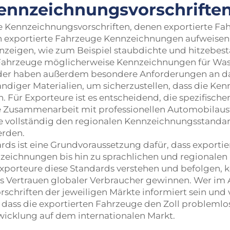
Kennzeichnungsvorschrifte
e Kennzeichnungsvorschriften, denen exportierte F
n exportierte Fahrzeuge Kennzeichnungen aufweisen,
igen, wie zum Beispiel staubdichte und hitzebestän
e Fahrzeuge möglicherweise Kennzeichnungen für Was
r haben außerdem besondere Anforderungen an das E
ndiger Materialien, um sicherzustellen, dass die Ke
ür Exporteure ist es entscheidend, die spezifische
ie Zusammenarbeit mit professionellen Automobilausf
uge vollständig den regionalen Kennzeichnungsstand
erden.
ds ist eine Grundvoraussetzung dafür, dass exportie
eichnungen bis hin zu sprachlichen und regionalen
xporteure diese Standards verstehen und befolgen, k
 Vertrauen globaler Verbraucher gewinnen. Wer im Au
rschriften der jeweiligen Märkte informiert sein un
, dass die exportierten Fahrzeuge den Zoll problemlo
twicklung auf dem internationalen Markt.