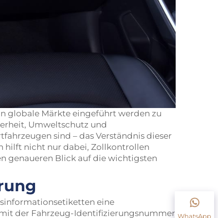
n globale Märkte eingeführt werden zu
herheit, Umweltschutz und
tfahrzeugen sind – das Verständnis dieser
ilft nicht nur dabei, Zollkontrollen
en genaueren Blick auf die wichtigsten
erung
tsinformationsetiketten eine
n mit der Fahrzeug-Identifizierungsnummer
WhatsApp