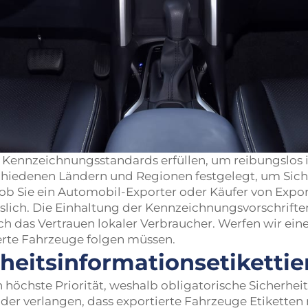
Kennzeichnungsstandards erfüllen, um reibungslos i
chiedenen Ländern und Regionen festgelegt, um Sic
ob Sie ein Automobil-Exporter oder Käufer von Expor
ich. Die Einhaltung der Kennzeichnungsvorschriften h
ch das Vertrauen lokaler Verbraucher. Werfen wir ein
rte Fahrzeuge folgen müssen.
rheitsinformationsetiketti
 höchste Priorität, weshalb obligatorische Sicherhei
der verlangen, dass exportierte Fahrzeuge Etikette