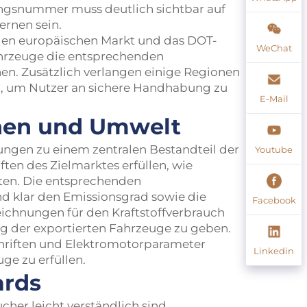
rungsnummer muss deutlich sichtbar auf
ernen sein.
r den europäischen Markt und das DOT-
WeChat
ahrzeuge die entsprechenden
en. Zusätzlich verlangen einige Regionen
n, um Nutzer an sichere Handhabung zu
E-Mail
nen und Umwelt
gen zu einem zentralen Bestandteil der
Youtube
en des Zielmarktes erfüllen, wie
aten. Die entsprechenden
klar den Emissionsgrad sowie die
Facebook
chnungen für den Kraftstoffverbrauch
g der exportierten Fahrzeuge zu geben.
chriften und Elektromotorparameter
Linkedin
ge zu erfüllen.
ards
cher leicht verständlich sind.