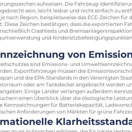
ierungszeichen aufweisen. Die Fahrzeug-Identifizie
gebracht sein, leicht lesbar und nicht einfach zu entf
en je nach Region, beispielsweise das ECE-Zeichen fü
. Diese Zeichen bestätigen, dass die exportierten F
nschließlich Crashtests und Bremsanlageninspektion
llgurtverwendung und Kindersitzbefestigungspunkte
ennzeichnung von Emissio
tschutzes sind Emissions- und Umweltkennzeichnun
den. Exportfahrzeuge müssen die Emissionsvorschrift
in Japan und die EPA-Standards in den Vereinigten Sta
orraum oder am Tankdeckel angebracht werden und 
ngeben. Einige Länder verlangen außerdem Kennzei
uchern einen Überblick über die ökologische Leistun
he Kennzeichnungen für Batteriekapazität, Ladevors
rischen Anforderungen von Märkten für grüne Fahrzeu
rmationelle Klarheitsstand
en muss in Sprachen erfolgen, die für lokale Verbrau