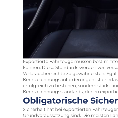
Exportierte Fahrzeuge müssen bestimmte 
können. Diese Standards werden von vers
Verbraucherrechte zu gewährleisten. Egal 
Kennzeichnungsanforderungen ist unerlässl
erfolgreich zu bestehen, sondern stärkt au
Kennzeichnungsstandards, denen exportie
Obligatorische Siche
Sicherheit hat bei exportierten Fahrzeugen
Grundvoraussetzung sind. Die meisten Län