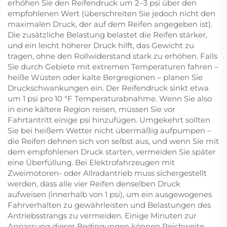
erhöhen Sie den Reifendruck um 2–3 psi über den
empfohlenen Wert (überschreiten Sie jedoch nicht den
maximalen Druck, der auf dem Reifen angegeben ist).
Die zusätzliche Belastung belastet die Reifen stärker,
und ein leicht höherer Druck hilft, das Gewicht zu
tragen, ohne den Rollwiderstand stark zu erhöhen. Falls
Sie durch Gebiete mit extremen Temperaturen fahren –
heiße Wüsten oder kalte Bergregionen – planen Sie
Druckschwankungen ein. Der Reifendruck sinkt etwa
um 1 psi pro 10 °F Temperaturabnahme. Wenn Sie also
in eine kältere Region reisen, müssen Sie vor
Fahrtantritt einige psi hinzufügen. Umgekehrt sollten
Sie bei heißem Wetter nicht übermäßig aufpumpen –
die Reifen dehnen sich von selbst aus, und wenn Sie mit
dem empfohlenen Druck starten, vermeiden Sie später
eine Überfüllung. Bei Elektrofahrzeugen mit
Zweimotoren- oder Allradantrieb muss sichergestellt
werden, dass alle vier Reifen denselben Druck
aufweisen (innerhalb von 1 psi), um ein ausgewogenes
Fahrverhalten zu gewährleisten und Belastungen des
Antriebsstrangs zu vermeiden. Einige Minuten zur
Anpassung dieser Bedingungen können Reichweite,