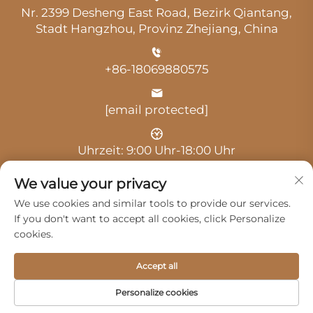
Nr. 2399 Desheng East Road, Bezirk Qiantang,
Stadt Hangzhou, Provinz Zhejiang, China
+86-18069880575
[email protected]
Uhrzeit: 9:00 Uhr-18:00 Uhr
We value your privacy
We use cookies and similar tools to provide our services.
If you don't want to accept all cookies, click Personalize
cookies.
Urheberrecht © 2025 durch Hangzhou Guangji
Automobile Service Co., Ltd. -
Datenschutzrichtlinie
Accept all
Produkte
Service
Über Uns
Personalize cookies
Kontaktieren Sie Uns