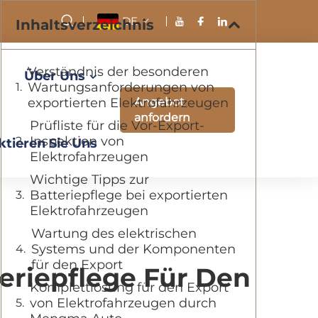
DE
Inhaltsverzeichnis
Verständnis der besonderen
Über Uns
Wartungsanforderungen von
exportierten Elektrofahrzeugen
Angebot
anfordern
Prüfliste für die Vor-Export-
Inspektion von
ktieren Sie Uns
Elektrofahrzeugen
Wichtige Tipps zur
Batteriepflege bei exportierten
Elektrofahrzeugen
Wartung des elektrischen
Systems und der Komponenten
für den Export
eriepflege Für Den
Komplettlösung für den Export
von Elektrofahrzeugen durch