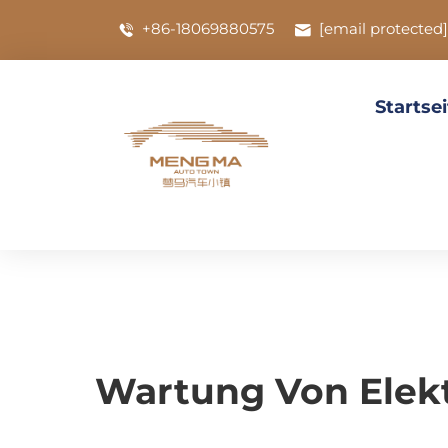
+86-18069880575
[email protected]
Startse
Wartung Von Elekt