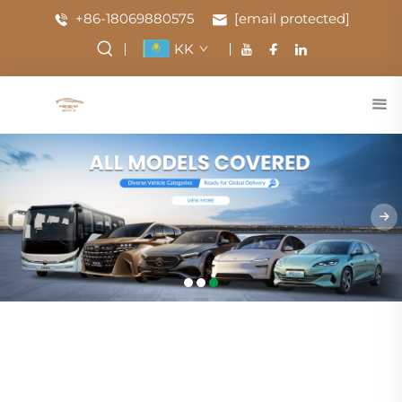
+86-18069880575
[email protected]
KK