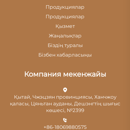
Продукциялар
Продукциялар
Қызмет
Жаңалықтар
Біздің туралы
Бізбен хабарласыңы
Компания мекенжайы
Қытай, Чжэцзян провинциясы, Ханчжоу
қаласы, Цяньтан ауданы, Дешэнгтің шығыс
көшесі, №2399
+86-18069880575