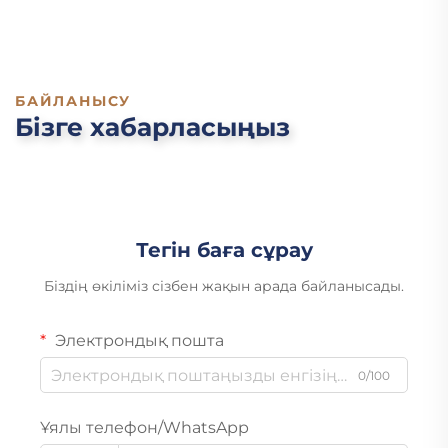
БАЙЛАНЫСУ
Бізге хабарласыңыз
Тегін баға сұрау
Біздің өкіліміз сізбен жақын арада байланысады.
Электрондық пошта
0/100
Ұялы телефон/WhatsApp