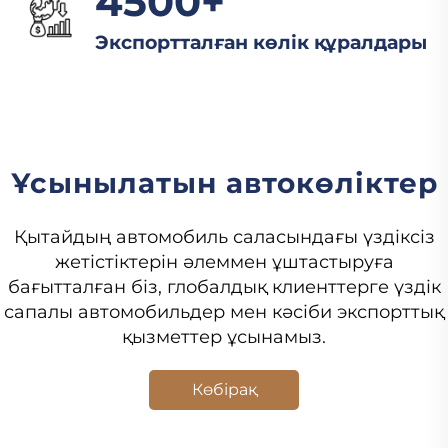
4500+
Экспортталған көлік құралдары
Ұсынылатын автокөліктер
Қытайдың автомобиль саласындағы үздіксіз
жетістіктерін әлеммен ұштастыруға
бағытталған біз, глобалдық клиенттерге үздік
сапалы автомобильдер мен кәсіби экспорттық
қызметтер ұсынамыз.
Көбірақ
Продукттар