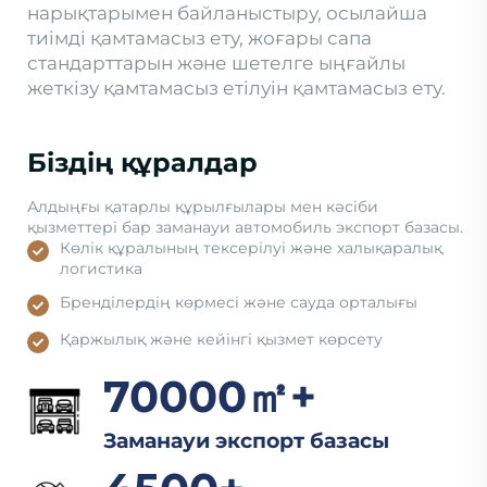
нарықтарымен байланыстыру, осылайша
тиімді қамтамасыз ету, жоғары сапа
стандарттарын және шетелге ыңғайлы
жеткізу қамтамасыз етілуін қамтамасыз ету.
Біздің құралдар
Алдыңғы қатарлы құрылғылары мен кәсіби
қызметтері бар заманауи автомобиль экспорт базасы.
Көлік құралының тексерілуі және халықаралық
логистика
Бренділердің көрмесі және сауда орталығы
Қаржылық және кейінгі қызмет көрсету
70000㎡+
Заманауи экспорт базасы