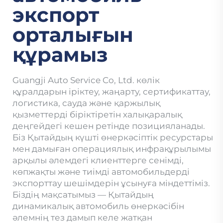
экспорт
орталығын
құрамыз
Guangji Auto Service Co, Ltd. көлік
құралдарын іріктеу, жаңарту, сертификаттау,
логистика, сауда және қаржылық
қызметтерді біріктіретін халықаралық
деңгейдегі кешен ретінде позицияланады.
Біз Қытайдың күшті өнеркәсіптік ресурстары
мен дамыған операциялық инфрақұрылымы
арқылы әлемдегі клиенттерге сенімді,
көпжақты және тиімді автомобильдерді
экспорттау шешімдерін ұсынуға міндеттіміз.
Біздің мақсатымыз — Қытайдың
динамикалық автомобиль өнеркәсібін
әлемнің тез дамып келе жатқан