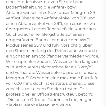
eines Hindernisses nutzen Sie die hohe
Bodenfreiheit und die Anfahr- bzw.
Abfahrtswinkel Ihres SUV (unser Mengma X9
verfügt über einen Anfahrwinkel von 30° und
einen Abfahrwinkel von 28°), um es sicher zu
überqueren. Letztes Jahr stieß ein Kunde aus
Guizhou auf einer Bergstraße auf einen
umgestürzten Baum – er nutzte den 4WD-
Modus seines SUV und fuhr vorsichtig über
den Stamm entlang der Reifenspur, wodurch
ein Schaden am Stoßfänger vermieden wurde.
Wir empfehlen zudem, Wasserstellen langsam
zu durchqueren (nicht schneller als 5 km/h)
und vorher die Wassertiefe zu prüfen – unsere
Mengma-SUVs haben eine maximale Furttiefe
von 600 mm, doch ist es stets sicherer, diese
zunächst mit einem Stock zu testen. Dr. Li,
professioneller Offroad-Instrukteur, betont:
„Die besten Offroad-Fahrer sind diejenigen,
die das Gelände lesen und kluge