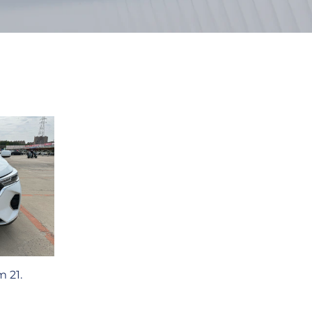
m 21.