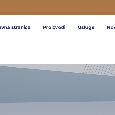
avna stranica
Proizvodi
Usluge
No