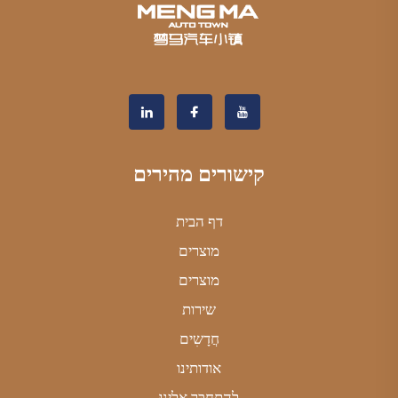
קישורים מהירים
דף הבית
מוצרים
מוצרים
שירות
חֲדָשִים
אודותינו
לְהִתְחַבֵּר אֵלֵינוּ