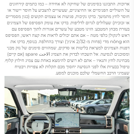
ארוכות. התבוננו בסימנים של שחיקה לא אחידה – כמו כתמים קירחונים
על השוליים הפנימיים או החיצוניים, שעשויים להצביע על חוסר יישור או
חוסר לחץ מתמשך. בדקו נקיבות, פגיעות או עצמים תקועים (כגון מסמריים
או זכוכית) שעלולים לגרום לדליפות. בדקו את עומק הפסיפס של הצמיגים
בעזרת מבחן המטבע: הזינו מטבע של עשרים אגורות לתוך הפסיפס עם
ראש לינקולן כלפי מטה – אם אתם יכולים לראות את קצה ראשו, הפסיפס
הוא nông מדי (פחות מ-2/32 אינץ') וצורך בהחלפה. בנוסף, בדקו את
דפנות הצמיגים למציאת בליטות או סדקים, שמהווים סימנים של נזק מבני
ומסוכנים לנסיעה. אל תשכחו לבדוק את הצמיג الاحت spare (אם קיים)
מבחינת לחץ ותנאיו – אתם לא רוצים להימצא באחת עם צמיג חילוץ קלוף.
טיפול בבעיות אלו לפני הנסיעה יחסוך מכם תקלות לא צפויות ויבטיח
שצמיגי הרכב החשמלי שלכם מוכנים למסע.