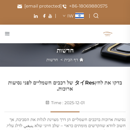
[email protected]
+86-18069880575
IW
חדשות
דף הבית
>
חדשות
בדקו את לחץタイres של רכבים חשמליים לפני נסיעות
ארוכות.
Time : 2025-12-01
נסיעות ארוכות ברכבים חשמליים הן דרך מצוינת לגלות את הסביבה, אך
חשוב לוודא שהקרשים מומתים כראוי – שלב חיוני שלא ينبغي לדלג עליו.