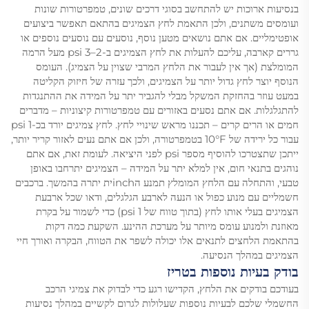
בנסיעות ארוכות יש להתחשב בסוגי דרכים שונים, טמפרטורות שונות
ועומסים משתנים, ולכן התאמת לחץ הצמיגים בהתאם תאפשר ביצועים
אופטימליים. אם אתם נושאים מטען נוסף, נוסעים עם נוסעים נוספים או
גררים קארבה, עליכם להעלות את לחץ הצמיגים ב-2–3 psi מעל הרמה
המומלצת (אך אין לעבור את הלחץ המרבי שצוין על הצמיג). העומס
הנוסף יוצר לחץ גדול יותר על הצמיגים, ולכך עזרה של חיזוק הקליטה
במעט עוזר בהחזקת המשקל מבלי להגביר יתר על המידה את ההתנגדות
להתגלגלות. אם אתם נסעים באזורים עם טמפרטורות קיצוניות – מדברים
חמים או הרים קרים – תכננו מראש שינויי לחץ. לחץ צמיגים יורד בכ-1 psi
עבור כל ירידה של 10°F בטמפרטורה, ולכן אם אתם נעים לאזור קריר יותר,
ייתכן שתצטרכו להוסיף מספר psi לפני היציאה. לעומת זאת, אם אתם
נוהגים בתנאי חום, אין למלא יתר על המידה – הצמיגים יתרחבו באופן
טבעי, והתחלה עם הלחץ המומלץ תמנע הinchית יתרה בהמשך. ברכבים
חשמליים עם מנוע כפול או הנעה לארבע הגלגלים, ודאו שכל ארבעת
הצמיגים בעלי אותו לחץ (בתוך טווח של 1 psi) כדי לשמור על בקרת
מאוזנת ולמנוע עומס מיותר על מערכת ההינע. השקעת כמה דקות
בהתאמת הלחצים לתנאים אלו יכולה לשפר את הטווח, הבקרה ואורך חיי
הצמיגים במהלך הנסיעה.
בודק בעיות נוספות בטריז
בעודכם בודקים את הלחץ, הקדישו רגע כדי לבדוק את צמיגי הרכב
החשמלי שלכם לבעיות נוספות שעלולות לגרום לקשיים במהלך נסיעות