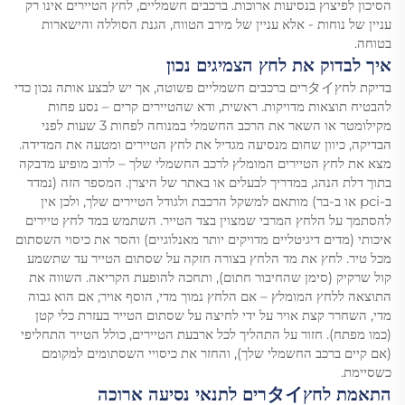
הסיכון לפיצוץ בנסיעות ארוכות. ברכבים חשמליים, לחץ הטיירים אינו רק
עניין של נוחות - אלא עניין של מירב הטווח, הגנת הסוללה והישארות
בטוחה.
איך לבדוק את לחץ הצמיגים נכון
בדיקת לחץタイרים ברכבים חשמליים פשוטה, אך יש לבצע אותה נכון כדי
להבטיח תוצאות מדויקות. ראשית, ודא שהטיירים קרים – נסע פחות
מקילומטר או השאר את הרכב החשמלי במנוחה לפחות 3 שעות לפני
הבדיקה, כיוון שחום מנסיעה מגדיל את לחץ הטיירים ומטעה את המדידה.
מצא את לחץ הטיירים המומלץ לרכב החשמלי שלך – לרוב מופיע מדבקה
בתוך דלת הנהג, במדריך לבעלים או באתר של היצרן. המספר הזה (נמדד
ב-pci או ב-בר) מותאם למשקל הרכבת ולגודל הטיירים שלך, ולכן אין
להסתמך על הלחץ המרבי שמצוין בצד הטייר. השתמש במד לחץ טיירים
איכותי (מדים דיגיטליים מדויקים יותר מאנלוגיים) והסר את כיסוי השסתום
מכל טיר. לחץ את מד הלחץ בצורה חזקה על שסתום הטייר עד שתשמע
קול שרקיק (סימן שהחיבור חתום), ותחכה להופעת הקריאה. השווה את
התוצאה ללחץ המומלץ – אם הלחץ נמוך מדי, הוסף אויר; אם הוא גבוה
מדי, השחרר קצת אויר על ידי לחיצה על שסתום הטייר בעזרת כלי קטן
(כמו מפתח). חזור על התהליך לכל ארבעת הטיירים, כולל הטייר התחליפי
(אם קיים ברכב החשמלי שלך), והחזר את כיסויי השסתומים למקומם
כשסיימת.
התאמת לחץタイרים לתנאי נסיעה ארוכה