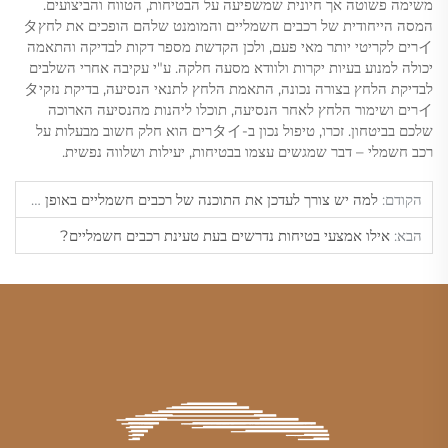
משימה פשוטה אך חיונית שמשפיעה על הבטיחות, הטווח והביצועים.
המסה הייחודית של רכבים חשמליים והמומנט שלהם הופכים את לחץタ
イרים לקריטי יותר מאי פעם, ולכן הקדשת מספר דקות לבדיקה והתאמה
יכולה למנוע בעיות יקרות ולוודא מסעה חלקה. ע"י עקיבה אחרי השלבים
לבדיקת הלחץ בצורה נכונה, התאמת הלחץ לתנאי הנסיעה, בדיקת נזקיタ
イרים ושימור הלחץ לאחר הנסיעה, תוכלו ליהנות מהנסיעה הארוכה
שלכם בביטחון. זכרו, טיפול נכון ב-タイרים הוא חלק חשוב מבעלות על
רכב חשמלי – דבר שמגשים עצמו בבטיחות, יעילות ושלווה נפשית.
הקודם:
למה יש צורך לעדכן את התוכנה של רכבים חשמליים באופן קבוע?
הבא:
אילו אמצעי בטיחות נדרשים בעת טעינת רכבים חשמליים?