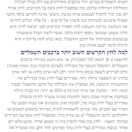
רכבים חשמליים כבדים יותר מרכבים מסורתיים עם דלק בגלל חבילות
הסוללות הגדולות שלהם, מה שמפעיל לחץ נוסף על הקרשים. לחץ אוויר
לא נכון יכול להוביל לצמצום טווח נסיעה, ביצועי נהיגה לקויים, בלאי מוגבר
ואפילו סיכונים לבטיחות כמו פיצוץ של קרשים – כל אלה יכולים להרוס
את הנסיעה. בדיקה והiệuון לחץ האוויר בקרשים לפני יציאה לדרך הוא
הליך פשוט, שנמשך מספר דקות בלבד, ועשוי ליצור הבדל משמעותי
בביצועים ובבטיחות של הרכב החשמלי. בואו נבחן למה בדיקה זו היא
חיונית וכיצד לבצע אותה נכון.
למה לחץ הקרשים חשוב יותר ברכבים חשמליים
לחץタイres חשוב לכל המכוניות, אך הוא חשוב במיוחד ברכבים
חשמליים. המשקל הנוסף של הסוללה (לעתים קרובות כמה מאות פאונד)
גורם לטיירים לשאת עומס גדול יותר, ולכן לאי-איזון בלחץ או לאי-איזון
בלחץ יש השפעה גדולה יותר. טאיירים בעלי לחץ נמוך מגדילים את
ההתנגדות התנועה, מה שמאלץ את הסוללה של הרכב החשמלי לעבוד
קשה יותר - ומקטין את טווח הנהיגה ב-10% או יותר. זהו בעיה גדולה
בנסיעות ארוכות שבהן גישה לתחנות טעינה עשויה להיות מוגבלת.
טאיירים בעלי לחץ גבוה מדי, לעומת זאת, מקטינים את שטח המגע של
הטייר עם הכביש, מה שגורם להצמדות לקויה, במיוחד בתנאים רטובים או
חלקלקים. לרכב החשמלי יש גם טורק מידי, שמפעיל לחץ נוסף על הטיירים
במהלך האצה - לחץ נכון עוזר להפיץ כוח זה באופן אחיד, ומונע בלאי לא
אחיד. בנוסף, טאיירים בעלי לחץ נמוך מפיקים יותר חום, מה שמגדיל את