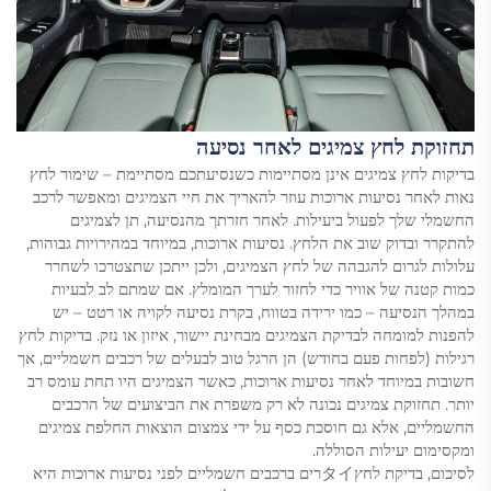
תחזוקת לחץ צמיגים לאחר נסיעה
בדיקות לחץ צמיגים אינן מסתיימות כשנסיעתכם מסתיימת – שימור לחץ
נאות לאחר נסיעות ארוכות עוזר להאריך את חיי הצמיגים ומאפשר לרכב
החשמלי שלך לפעול ביעילות. לאחר חזרתך מהנסיעה, תן לצמיגים
להתקרר ובדוק שוב את הלחץ. נסיעות ארוכות, במיוחד במהירויות גבוהות,
עלולות לגרום להגבהה של לחץ הצמיגים, ולכן ייתכן שתצטרכו לשחרר
כמות קטנה של אוויר כדי לחזור לערך המומלץ. אם שמתם לב לבעיות
במהלך הנסיעה – כמו ירידה בטווח, בקרת נסיעה לקויה או רטט – יש
להפנות למומחה לבדיקת הצמיגים מבחינת יישור, איזון או נזק. בדיקות לחץ
רגילות (לפחות פעם בחודש) הן הרגל טוב לבעלים של רכבים חשמליים, אך
חשובות במיוחד לאחר נסיעות ארוכות, כאשר הצמיגים היו תחת עומס רב
יותר. תחזוקת צמיגים נכונה לא רק משפרת את הביצועים של הרכבים
החשמליים, אלא גם חוסכת כסף על ידי צמצום הוצאות החלפת צמיגים
ומקסימום יעילות הסוללה.
לסיכום, בדיקת לחץタイרים ברכבים חשמליים לפני נסיעות ארוכות היא