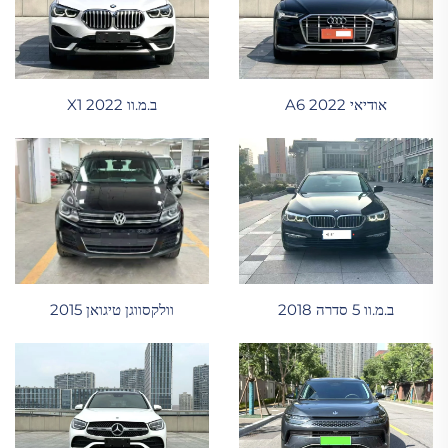
אודיאי A6 2022
ב.מ.וו X1 2022
וולקסווגן טיגואן 2015
ב.מ.וו 5 סדרה 2018