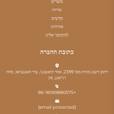
מוצרים
שירות
חֲדָשִים
אודותינו
לְהִתְחַבֵּר אֵלֵינוּ
כתובת החברה
רחוב דשנג מזרח מס' 2399, אזור קיאנטנג', עיר האנגצ'ואו, מחוז
ז'ג'יאנג, סין
+86-18069880575
[email protected]