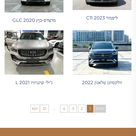
ליפמור C11 2023
מרצדס-בןץ GLC 2020
וולקסווגן טלאגון 2022
ג'ילי שינגיוויו L 2021
...
הקודם
1
2
3
4
21
הבא