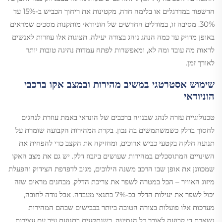
הדשפור במדרגלים או בלימה חדה, מקטינות את ריחוך הכביש ב-15% עד
30%. מסיבה זו, במודלים החדשים של הוניודאי מותקנות מסכים שמראים
באופן מדויק עד כמה הנהג נוהג בצורה יעילה. תצוגות אלו עוזרות לאנשים
לראות מה עובד ומה לא, ומאפשרות לפתח עמדות נהיגה טובות יותר
לאורך זמן.
שימוש אסטרטגי במשיב מהירות ובמצב אקו ברכבי
הוניודאי
טכנולוגיית עזרה לנהג שבנויה ברכבים של הונדאי באמת עוזרת לנהגים
לחסוך בדלק כשמשתמשים בה נכון. בקרת המהירות הקבועה שומרת על
תנועה חלקה בקטעי כביש ארוכים, ומחזיקה את הקצב כדי להפחית את
השינויים המתוסכלים במהירות שעושים ביזבוז דלק. יש גם את מצב האקו
שמכוונן את אופן שבו הרכב משנה הילוכים, מגיב לדפדפת הצידוק והפעלת
מיזוג האוויר – הכל במטרה לשפר את צריכת הדלק. מבחנים מראים שזה
יכול לשפר את יעילות הדלק בכ-7% בתנאי מעבדה. אבל נודה לחובה,
מערכות אלו פועלות בצורה הטובה ביותר בכבישים שבהם המהירות
נשארת די קבועה לאורך כל הנסיעה. כשנתקעים בתנועת עיר עם עצירות