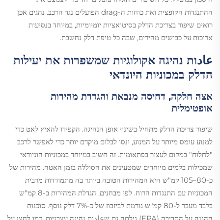
ההתנגדות הקופצית ואת כוחות ה-drag הפועלים נגד הרכב. נהגים אכן
רואים שיפור בצריכת הדלק בסיטואציות יומיומיות, במיוחד בנסיעות
ארוכות על כבישים מהירים, שבה כל טיפת דלק נחשבת.
عادות נהיגה אקולוגיות שמשפרות את יעילות
הדלק במכוניות היונדאי
אצה חלקה, דחיסה מנבאת והגדרת מהירות
אופטימלית
שיפור צריכת הדלק מתחיל בשינוי אופן הנהיגה. הקפידו להאיץ לאט כדי
למנוע עומס מיותר על המנוע, ונסו לבלום מוקדם יותר כדי לאפשר לרכב
"לחלוח" במקום לעצור בפתאומית. זה חשוב במיוחד במכוניות הוניודאי
שמכילות בלמים מיוחדים שמטעינים את הסוללה בזמן האטה. מהירות של
כ-80–105 קמ"ש היא המהירות הטובה ביותר בה מתמודדות מרבית
המכוניות עם התנגדות הרוח. לפי מבחנים, הגדלת המהירות ב-8 קמ"ש
בלבד מעבר ל-80 קמ"ש גורמת לביזבוז של כ-7% דלק נוסף. סוכנות
ההגנה על הסביבה (EPA) גילתה גם שعادות נהיגה עצבניות, כמו לחצן על