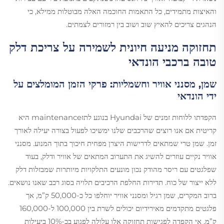
והאיצות מתמידים, כל התאמות החוכמה האלה מבוטלות ממילא, כי
הנהגים צריכים להאיץ שוב ושוב בין רמזורים לצמתים.
תחזוקה מניעה חיונית לשמירה על צריכת דלק
טובה ברכבי הונדאי
שמן, מסנני אוויר וחשמליות: פרקי הזמן המומלצים על
ידי הונדאי
הקפדתו ללוחות זמנים של Hyundai בנוגע לתזmaintenance היא
קריטית אם אנו רוצים שהרכבים שלנו ימשיכו לפעול בצורה יעילה לאורך
זמן. שמן טרי שמתאים לדרישות היצרן מפחית חיכוך בתוך המנוע. מסנני
אוויר נקיים עוזרים להשיג את התערוב המתאים של אוויר ודלק, בעוד
שפלגטים עם ריסר מהודק נכון מונעים התלקויות מיותרות שמבזלות דלק
ללא ייצור של כוח. תדירות החלפת הרכיבים תלויה בסוג רכב שאנו נושאים.
ברוב המקרים, שמן רגיל ומסנני אוויר יוחלפו כל כ-50,000 ק”מ, אך
פלגטים מתקדמים מאירידיום יכולים לשרת בין 100,000 ל-160,000
ק”מ. אי הקפדה לפגישות תחזוקה אלו עלולה לפגוע בכ-10% ביעילות