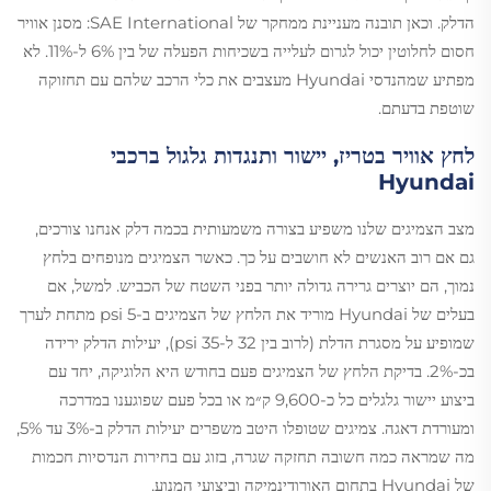
הדלק. וכאן תובנה מעניינת ממחקר של SAE International: מסנן אוויר
חסום לחלוטין יכול לגרום לעלייה בשכיחות הפעלה של בין 6% ל-11%. לא
מפתיע שמהנדסי Hyundai מעצבים את כלי הרכב שלהם עם תחזוקה
שוטפת בדעתם.
לחץ אוויר בטריז, יישור ותנגדות גלגול ברכבי
Hyundai
מצב הצמיגים שלנו משפיע בצורה משמעותית בכמה דלק אנחנו צורכים,
גם אם רוב האנשים לא חושבים על כך. כאשר הצמיגים מנופחים בלחץ
נמוך, הם יוצרים גרירה גדולה יותר בפני השטח של הכביש. למשל, אם
בעלים של Hyundai מוריד את הלחץ של הצמיגים ב-5 psi מתחת לערך
שמופיע על מסגרת הדלת (לרוב בין 32 ל-35 psi), יעילות הדלק ירידה
בכ-2%. בדיקת הלחץ של הצמיגים פעם בחודש היא הלוגיקה, יחד עם
ביצוע יישור גלגלים כל כ-9,600 ק״מ או בכל פעם שפוגענו במדרכה
ומעורדת דאגה. צמיגים שטופלו היטב משפרים יעילות הדלק ב-3% עד 5%,
מה שמראה כמה חשובה תחזקה שגרה, בזוג עם בחירות הנדסיות חכמות
של Hyundai בתחום האורודינמיקה וביצועי המנוע.