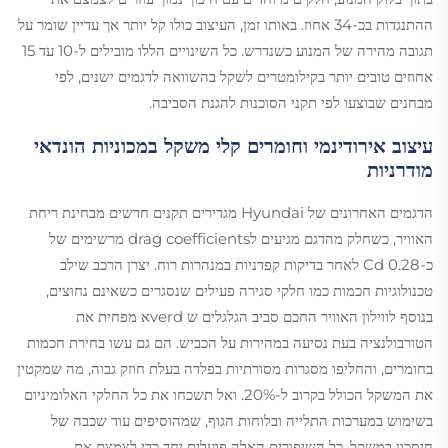
ההתנגדות בכ-34 אחוז. באותו זמן, העיצוב כולו קל יותר אך עדיין שומר על
תגובה מהירה של המנוע כשנדרש. כל השינויים הללו מובילים ל-10 עד 15
אחוזים טובים יותר בקילומטרים לשקל בהשוואה לדגמים ישנים, לפי
מבחנים שבוצעו לפי תקני הסוכנות להגנת הסביבה.
עיצוב אירודינמי וחומרים קלי משקל במכוניות הונדאי
מודרניות
הדגמים האחרונים של Hyundai מגדירים תקנים חדשים מבחינת ריחת
האוויר, כשחלק מהדגם מגיעים לdrag coefficients מרשימים של
כ-0.28 Cd לאחר בדיקות קפדניות במנהרות רוח. יצרן הרכב שילב
טכנולוגיות חכמות כמו חלקי סגירה פעילים שנסגרים כשאינם נחוצים,
בנוסף לווילון האוויר החכם סביב הגלגלים ש verdא מפחית את
הטורבולנציה בעת נסיעה במהירות על הכביש. הם גם עשו בחירת חכמות
בחומרים, והחליפו מסגרות מסורתיות בפלדה בעלת חוזק גבוה, מה שמקטין
את המשקל הכולל בקרוב ל-20%. ואל תשכחו את כל החלקי האלומיניום
בשימוש במערכות התלייה ובלוחות הגוף, שמהוסיפים עוד שכבה של
חיסכון במשקל. כל השיפורים האלה פועלים יחד כדי לצמצם את