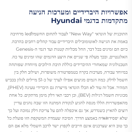
אפשרויות היברידיים ומערכות הניעה
מתקדמות בדגמי Hyundai
התוכנית של הונדאי "New Way" לעבור לתחום החשמלled מרחיבה
באמת את הגישה לאוטומובילים היברידיים עבור קהלים רחבים בהרבה.
כיום הם זמינים בכל דבר, החל מכליות קטנות ועד דגמי ה-Genesis
האלגנטיים, ובכך מעלה פי שניים את היצע הדגמים שהו זמינים עד כה.
הטכנולוגיה שמאחורי ההיברידים כוללת תיבת הילוכים מיוחדת שפותחה
במיוחד עבורה, מערכות בקרה בטמפרטורה משופרות, ושילוב חלק בין
חשמל לדלק. כמה דגמים מגיעים אפילו לערך של כ-51 מיילים לגלון בכביש
המהיר. אבל זה עוד לא הכל! הונדאי מייצרת גם היברידי טעינה (PHEV),
מכוניות חשמל רגילות (BEV), וכן רכבי תאי דלק מימן מרתקים. כל אחת
מהאפשרויות הללו מנסה להגיע לנקודת המתנה הזו שבה נהגים עדיין
רוצים להאיץ כשנדרש, אך גם איכפלה להם על צריכת דלק נמוכה ועל כך
שלא יפסידוพลיה באמצע הדרך. הסיבה שעמדת המשקפת הזו פועלת כל
כך טוב היא שצרכנים אינם חייבים לקפוץ ישר לרכב חשמלי מלא אם הם