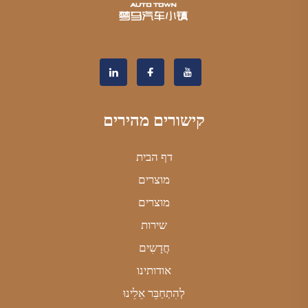
קישורים מהירים
דף הבית
מוצרים
מוצרים
שירות
חֲדָשִים
אודותינו
לְהִתְחַבֵּר אֵלֵינוּ