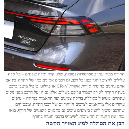
החורף מביא עמו טמפרטורות נמוכות, שלג, קרח ומלח שפונים – כל אלה
עלולים להציב אתגר בפני כל רכב, גם רכבים אמינים כמו של הונדה. בין אם
אתם נוהגים בהונדה סיוויק, אקורד, CR-V או פיילוט, טיפול מיטבי ברכב
בעונה הקרה לא רק ישמור עליכם בשלום, אלא גם יגן על הרכב מפני נזקים
עונתיים. מטיפול בסוללה, בדיקת צמיגים ועד התאמות בנהיגה – טיפים
עיקריים אלו מותאמים לצרכים הייחודיים של רכבי הונדה, ומבטיחים
שהרכב ימשיך להציג ביצועים טובים גם בתנאים קיצוניים של חורף. בואו
נבחן את ההנחיות החשובות לשימוש ברכבי הונדה בחורף.
הכן את הסוללה למזג האוויר הקשה