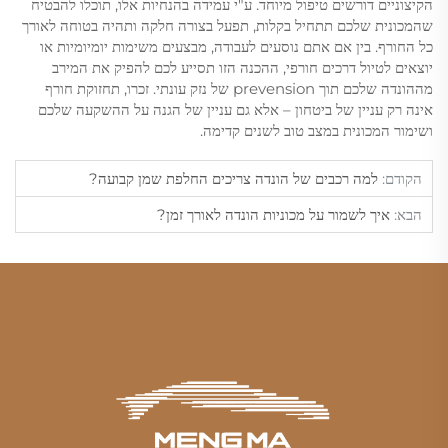
הקיצוניים דורשים טיפול מיוחד. ע"י עמידה בהנחיות אלו, תוכלו להבטיח
שהמכונית שלכם תתחיל בקלות, תפעל בצורה חלקה ותהיה בטוחה לאורך
כל החורף. בין אם אתם נוסעים לעבודה, מבצעים משימות יומיומיות או
יוצאים לטיול דרכים חורפי, ההכנה הזו תסייע לכם להפיק את המירב
מההונדה שלכם תוך prevension של נזק עונתי. זכרו, תחזוקת חורף
אינה רק עניין של ביטחון – אלא גם עניין של הגנה על ההשקעה שלכם
ושימור המכונית במצב טוב לשנים קדימה.
הקודם:
למה רכבים של הונדה צריכים החלפת שמן קבועה?
הבא:
איך לשמור על מכוניות הונדה לאורך זמן?