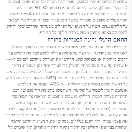
שעלולים לגרום לפיצוץ המיכל). עבור רכבי הונדה עם מנוע טורבו (כמו ה-
Civic Type R), אפשר למנוע להתחמם במשך 30–60 שניות לפני
הנהיגה — פעולה זו מגינה על הטורבו מפני נזק всר-resultant מהקור.
הסר מעליית סיבובים מופרזת כאשר המנוע קר, שכן זה מגדיל את הבלאי
על חלקים נעים. הגנה על המנוע ועל הנוזלים מבטיחה שהרכב שלך יתחיל
להסתובב באופן מהימן ויפעל בצורה חלקה כל החורף.
התאם הרגלי נהיגה לבטיחות בחורף
גם רכבים של הונדה שטופלו היטב דורשים נהיגה זהירה בחורף. התחלו
לאט והאיצו בהדרגה – האצת פתאומית עלולה לגרום לבלימת גלגלים על
דרכים מזוהלות או מכוסות שלג. הרחיבו את המרחק מהרכב לפניכם ל-4–
6 שניות (פי שניים מהמרחק הרגיל) כדי לעורר יותר זמן לעצירה. דריכו
בעדינות ובזמן – הסתירו מלדרוך במשכך, מה שעלול להוביל להחלקה. אם
לרכב ההונדה שלכם יש בלמים נוגדי נעילה (ABS), השאירו את הרגל חזק
על דוושת הבלם במקרה של החלקה – ה-ABS יפעמו את הבלמים
אוטומטית כדי לשמור על שליטה. השתמשו בתכונות החימום של רכב
ההונדה בצורה חכמה: הדליקו מושבים מחוממים ומראות צד חמות כדי
לשפר את הנוחות והראייה, אך הסתירו מהשימוש יתר במקרר כאשר
המנוע קר (לוקח לו זמן רב יותר להתחמם ומבוזבז דלק). אם תתקעו בשלג,
אל ת causиру לגלגלים להסתובב יתר על המידה – זה יגרום לרכב לקבור
את עצמו עמוק יותר ויפגע בגלגלים. במקום זאת, תניעו את הרכב קדימה
ואחורה בעדינות (החליפו בין הילוך נהיגה להילוך אחורה) תוך שימוש קל