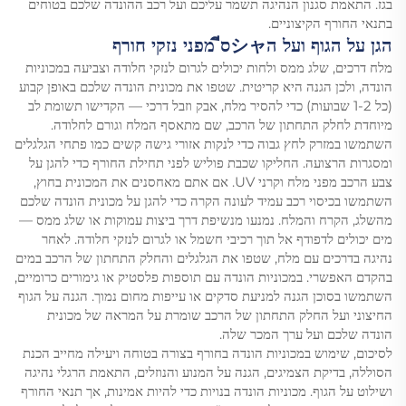
בגז. התאמת סגנון הנהיגה תשמר עליכם ועל רכב ההונדה שלכם בטוחים
בתנאי החורף הקיצוניים.
הגן על הגוף ועל הシャסี מפני נזקי חורף
מלח דרכים, שלג ממס ולחות יכולים לגרום לנזקי חלודה וצביעה במכוניות
הונדה, ולכן הגנה היא קריטית. שטפו את מכונית הונדה שלכם באופן קבוע
(כל 1-2 שבועות) כדי להסיר מלח, אבק וזבל דרכי — הקדישו תשומת לב
מיוחדת לחלק התחתון של הרכב, שם מתאסף המלח וגורם לחלודה.
השתמשו במזרק לחץ גבוה כדי לנקות אזורי גישה קשים כמו פתחי הגלגלים
ומסגרות הרצועה. החליקו שכבת פוליש לפני תחילת החורף כדי להגן על
צבע הרכב מפני מלח וקרני UV. אם אתם מאחסנים את המכונית בחוץ,
השתמשו בכיסוי רכב עמיד לעונה הקרה כדי להגן על מכונית הונדה שלכם
מהשלג, הקרח והמלח. נמנעו מנשיפת דרך ביצות עמוקות או שלג ממס —
מים יכולים לדפודף אל תוך רכיבי חשמל או לגרום לנזקי חלודה. לאחר
נהיגה בדרכים עם מלח, שטפו את הגלגלים והחלק התחתון של הרכב במים
בהקדם האפשרי. במכוניות הונדה עם תוספות פלסטיק או גימורים כרומיים,
השתמשו בסוכן הגנה למניעת סדקים או עייפות מחום נמוך. הגנה על הגוף
החיצוני ועל החלק התחתון של הרכב שומרת על המראה של מכונית
הונדה שלכם ועל ערך המכר שלה.
לסיכום, שימוש במכוניות הונדה בחורף בצורה בטוחה ויעילה מחייב הכנת
הסוללה, בדיקת הצמיגים, הגנה על המנוע והנוזלים, התאמת הרגלי נהיגה
ושילוט על הגוף. מכוניות הונדה בנויות כדי להיות אמינות, אך תנאי החורף