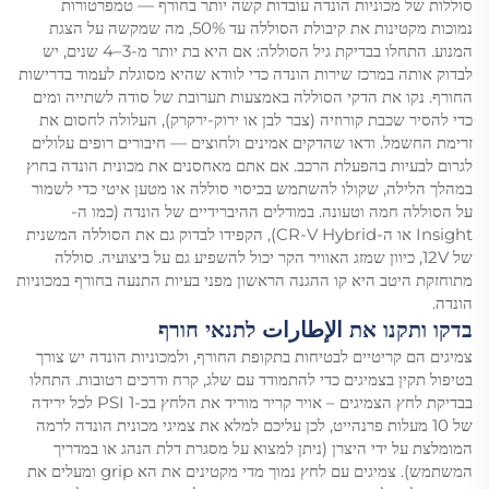
סוללות של מכוניות הונדה עובדות קשה יותר בחורף — טמפרטורות
נמוכות מקטינות את קיבולת הסוללה עד 50%, מה שמקשה על הצגת
המנוע. התחלו בבדיקת גיל הסוללה: אם היא בת יותר מ-3–4 שנים, יש
לבדוק אותה במרכז שירות הונדה כדי לוודא שהיא מסוגלת לעמוד בדרישות
החורף. נקו את הדקי הסוללה באמצעות תערובת של סודה לשתייה ומים
כדי להסיר שכבת קורוזיה (צבר לבן או ירוק-ירקרק), העלולה לחסום את
זרימת החשמל. ודאו שהדקים אמינים ולחוצים — חיבורים רופים עלולים
לגרום לבעיות בהפעלת הרכב. אם אתם מאחסנים את מכונית הונדה בחוץ
במהלך הלילה, שקולו להשתמש בכיסוי סוללה או מטען איטי כדי לשמור
על הסוללה חמה וטעונה. במודלים ההיברידיים של הונדה (כמו ה-
Insight או ה-CR-V Hybrid), הקפידו לבדוק גם את הסוללה המשנית
של 12V, כיוון שמזג האוויר הקר יכול להשפיע גם על ביצועיה. סוללה
מתוחזקת היטב היא קו ההגנה הראשון מפני בעיות התנעה בחורף במכוניות
הונדה.
בדקו ותקנו את الإطارات לתנאי חורף
צמיגים הם קריטיים לבטיחות בתקופת החורף, ולמכוניות הונדה יש צורך
בטיפול תקין בצמיגים כדי להתמודד עם שלג, קרח ודרכים רטובות. התחלו
בבדיקת לחץ הצמיגים – אויר קריר מוריד את הלחץ בכ-1 PSI לכל ירידה
של 10 מעלות פרנהייט, לכן עליכם למלא את צמיגי מכונית הונדה לרמה
המומלצת על ידי היצרן (ניתן למצוא על מסגרת דלת הנהג או במדריך
המשתמש). צמיגים עם לחץ נמוך מדי מקטינים את הא grip ומעלים את