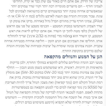
צריכה של הדלק. אם אתם חיים באזור עם שלג כבד או קרח, החליפו
לצמיגי חורף – הם מיוצרים מגומייה רכה יותר וקווי שדר עמוקים יותר
שמאפשרים אחיזה טובה יותר במשטחים קרים בהשוואה לצמיגים לכל
עונה. עבור מכוניות הונדה עם הנעה לארבע גלגלים (כמו ה-CR-V או ה-
Pilot), צמיגי חורף עדיין מהווים הבדל גדול באחיזה. בדקו את עומק קו
שדר הצמיג: השתמשו במבחן המטבע – הכניסו מטבע של פני עם הראש
של לינקולן כלפי מטה לתוך קו השדר. אם אתם יכולים לראות את ראש
המטבע, קו השדר הוא nông מדי (פחות מ-2/32 אינץ') וצריך להחליף
אותו. החליפו את הצמיגים אם הגיע הזמן – חליפה אחידה מבטיחה אחיזה
עקבית. הכנת צמיגים נכונה שומרת על יציבות ובטיחות של מכונית הונדה
שלכם בדרכים בתקופת החורף.
הגן על המנוע והנוזלים מהקפאה
מנועי רכב הונדה ונוזליהם עלולים להקפיא במהלך החורף, ולכן בדיקות
מתאימות הן חיוניות. ראשית, ודא שמשתמש בשמן מנוע הנכון — החלף
לשמן עם צמיגות נמוכה יותר (כמו 0W-20 במקום 5W-30) אם מומלץ
על ידי הונדה, כיוון שהוא זורם טוב יותר בטמפרטורות נמוכות. בדוק את
רמת הנוזל הקולט חום (נוגד קפיאה) ואת מצבו: הנוזל צריך להיות תערובת
של 50\50 בין נוגד קפיאה למים כדי למנוע הקפאה גם בטמפרטורות
מתחת לאפס. הפנה לטכנאי הונדה לבדיקה של נקודת הקפיאה של הנוזל
אם אינך בטוח. אל תשכח את נוזל ההטמנה לזכוכית הקדמית — השתמש
בנוסחה ייעודית לחורף שלא תקפיא (הימנע משימוש במים רגילים,