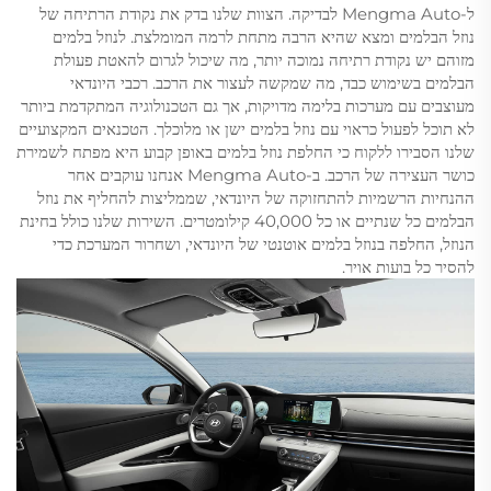
ל-Mengma Auto לבדיקה. הצוות שלנו בדק את נקודת הרתיחה של
נוזל הבלמים ומצא שהיא הרבה מתחת לרמה המומלצת. לנוזל בלמים
מזוהם יש נקודת רתיחה נמוכה יותר, מה שיכול לגרום להאטת פעולת
הבלמים בשימוש כבד, מה שמקשה לעצור את הרכב. רכבי היונדאי
מעוצבים עם מערכות בלימה מדויקות, אך גם הטכנולוגיה המתקדמת ביותר
לא תוכל לפעול כראוי עם נוזל בלמים ישן או מלוכלך. הטכנאים המקצועיים
שלנו הסבירו ללקוח כי החלפת נוזל בלמים באופן קבוע היא מפתח לשמירת
כושר העצירה של הרכב. ב-Mengma Auto אנחנו עוקבים אחר
ההנחיות הרשמיות להתחזוקה של היונדאי, שממליצות להחליף את נוזל
הבלמים כל שנתיים או כל 40,000 קילומטרים. השירות שלנו כולל בחינת
הנוזל, החלפה בנוזל בלמים אוטנטי של היונדאי, ושחרור המערכת כדי
להסיר כל בועות אויר.