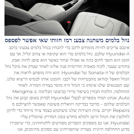
נוזל בלמים משתנה צבע: רמז חזותי שאי אפשר לפספס
אינכם צריכים להיות מומחים לרכב כדי להבחין בנוזל בלמים צבעוני ברכב
ה-Hyundai שלכם. נוזל בלמים טרי הוא שקופה או צהוב קליל, אך עם
הזמן הוא הופך לחום כהה או אפילו שחור כאשר הוא סופג לחות ואבק.
בחודש שעבר, לקוח מאסיה הדרומית פנה אלינו לאחר שבדק את מיכל נוזל
הבלמים של ה-Sonata של Hyundai. הוא היה מופתע לראות את
הנוזל האפל ומודאג מהבטיחות של רכבו. הזמננו אותו לבסיס הייצוא שלנו,
שם הטכנאים שלנו אימתו כי הנוזל היה מוסר בצורה חמורה. לאחר
ההחלפה, הלקוח הבחין בשיפור מיידי בביצועי הבלימה. ב-Mengma
Auto, אנחנו תמיד מספרים לבעלי Hyundai לבדוק באופן קבוע את נוזל
הבלמים שלהם – מדובר בבדיקה ויזואלית פשוטה שאפשר להצילכם מ
Repairs יקרים. צוות השירות שלנו משתמש בצמד ציוד מיוחד כדי לרוקן
לחלוטין את הנוזל הישן ולמלא מחדש בסוג המדויק שהמליץ עליו
Hyundai. אנו גם מספקים הסברים מפורטים ללקוחותינו, כדי שיסבירו
מדוע ההחלפה חיונית. בעזרת שותפויותינו עם ספקים מהימנים, אנו