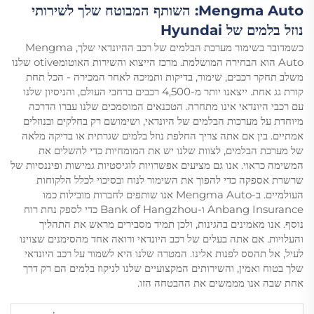
Mengma Auto: השותף המבוטח שלך לשירותי
נוזל בלמים של Hyundai
כשמדובר בשימור מערכת הבלמים של רכב ההיונדאי שלך, Mengma
Auto הוא הבחירה המושלמת. מרכז הייצוא והשירות האוטומotive שלנו
משלב תחקר רכבים, שימור, בדיקות ותמיכה לאחר המכירה - הכל תחת
קורת גג אחת. ייצאנו יותר מ-4,500 רכבים ברחבי העולם, והניסיון שלנו
עם רכבי היונדאי אינו מתחרה. הטכנאים המוסמכים שלנו עברו הדרכה
מיוחדת על מערכות הבלמים של היונדאי, ושימושם רק בחלקים ובנוזלים
אמתיים. בין אם אתה צריך החלפת נוזל בלמים שגרתית או בדיקה מלאה
של מערכת הבלמים, לצוות שלנו יש את המומחיות כדי להשלים את
המשימה כראוי. אנו גם מציעים אפשרויות לוגיסטיות גמישות ופיננסיות של
שרשרת אספקה כדי להפוך את השימור לנוח ובסיכוי לכלל הלקוחות
העולמיים. ב-Mengma Auto אנו שותפים לחברות מובילות כמו
Anbang Insurance ו-Bank of Hangzhou כדי לספק נחת רוח
נוסף. אנו מאמינים בהגינות, ולכן תמיד מסבירים מראש את התהליך
והעלויות. אם אתה בעלים של רכב היונדאי ורואה אחד מהסימנים שצוינו
לעיל, אל תהסס לפנות אלינו. המטרה שלנו היא לשמור על רכב היונדאי
שלך בטוח ואמין, והשירותים המקצועיים שלנו לניקוז בלמים הם רק דרך
אחת שבה אנו מממשים את ההבטחה הזו.