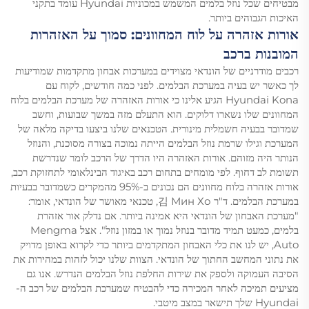
מבטיחים שכל נוזל בלמים המשמש במכוניות Hyundai עומד בתקני
האיכות הגבוהים ביותר.
אורות אזהרה על לוח המחוונים: סמוך על האזהרות
המובנות ברכב
רכבים מודרניים של הונדאי מצוידים במערכות אבחון מתקדמות שמודיעות
לך כאשר יש בעיה במערכת הבלמים. לפני כמה חודשים, לקוח עם
Hyundai Kona הגיע אלינו כי אורות האזהרה של מערכת הבלמים בלוח
המחוונים שלו נשארו דלוקים. הוא התעלם מזה במשך שבועות, וחשב
שמדובר בבעיה חשמלית מינורית. הטכנאים שלנו ביצעו בדיקה מלאה של
המערכת וגילו שרמת נוזל הבלמים הייתה נמוכה בצורה מסוכנת, והנוזל
הנותר היה מזוהם. אורות האזהרה היו הדרך של הרכב לומר שנדרשת
תשומת לב דחוף. לפי מומחים בתחום רכב באיגוד הבינלאומי לתחזוקת רכב,
אורות אזהרה בלוח מחוונים הם נכונים ב-95% מהמקרים כשמדובר בבעיות
במערכת הבלמים. ד"ר 김 Мин Хо, טכנאי מאושר של הונדאי, אומר:
"מערכת האבחון של הונדאי היא אמינה ביותר. אם נדלק אור אזהרת
בלמים, כמעט תמיד מדובר בנוזל נמוך או במזון נוזל". אצל Mengma
Auto, יש לנו את כלי האבחון המתקדמים ביותר כדי לקרוא באופן מדויק
את נתוני המחשב החתוך של הונדאי. הצוות שלנו יכול לזהות במהירות את
הסיבה העמוקה ולספק את שירות החלפת נוזל הבלמים הנדרש. אנו גם
מציעים תמיכה לאחר המכירה כדי להבטיח שמערכת הבלמים של רכב ה-
Hyundai שלך תישאר במצב מיטבי.