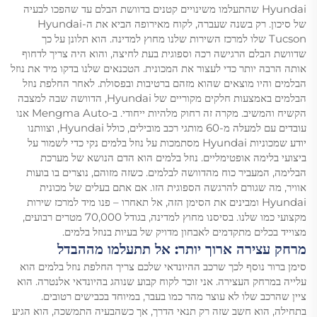
Hyundai שהתעלמו משינויים קטנים בדוושת הבלם עד שהפכו לבעיה
של סיכון. רק בשנה שעברה, לקוח מאירופה הביא את ה-Hyundai
Tucson שלו למרכז השירות שלנו מחוץ למדינה. הוא תלונן על כך
שדוושת הבלם הרגישה רכה וספוגית בעת לחיצה, והוא היה צריך לדחוף
אותה הרבה יותר כדי לעצור את המכונית. הטכנאים שלנו בדקו מיד את נוזל
הבלמים והיו מוצאים שהוא מזהם ברטיבות ובפסולת. לאחר החלפת נוזל
הבלמים באמצעות חלקים מקוריים של Hyundai, הדוושה שבה למצבה
הקשיח והמשיב. מקרה זה רחוק מלהיות ייחודי. ב-Mengma Auto אנו
עובדים עם למעלה מ-60 מותגי רכב מובילים, כולל Hyundai, וצוותנו
יודע שמכוניות Hyundai מסתמכות על נוזל בלמים נקי כדי לשמור על
ביצועי בלימה אופטימליים. נוזל בלמים הוא הדם הנושא של מערכת
הבלימה, המעביר כוח מהדוושה לבלמים. כשזה מזוהם, נוצרים בו בועות
אוויר, מה שגורם להרגשה הספוגית הזו. אם אתם בעלים של מכונית
Hyundai ומבינים את הסימן הזה, אל תאחרו – פנו מיד למרכז שירות
מקצועי כמו שלנו. בסיסנו מחוץ למדינה, בגודל 70,000 מטרים רבועים,
מצוייד בכלים מתקדמים לאבחון מדויק של בעיות בנוזל בלמים.
מרחק עצירה ארוך יותר: אל תתעלמו מההבדל
סימן ברור נוסף לכך שרכב ההיונדאי שלכם צריך החלפת נוזל בלמים הוא
עלייה במרחק העצירה. אני זוכר לקוח קבוע שנוהג בהיונדאי אלנטרה. הוא
ציין שהרכב שלו לא עוצר מהר כמו בעבר, במיוחד בכבישים רטובים.
בתחילה, הוא חשב שזה רק תנאי הדרך, אך כשהבעיה התמשכה, הוא הגיע