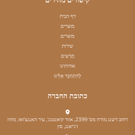
דף הבית
מוצרים
מוצרים
שירות
חֲדָשִים
אודותינו
לְהִתְחַבֵּר אֵלֵינוּ
כתובת החברה
רחוב דשנג מזרח מס' 2399, אזור קיאנטנג', עיר האנגצ'ואו, מחוז
ז'ג'יאנג, סין