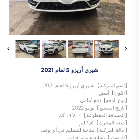
شيري أريزو 5 لعام 2021
【اسم المركبة】تشيري أريزو 5 لعام 2021
【اللون】أبيض
【نوع الدفع】دفع أمامي
【تاريخ التصنيع】يوليو 2022
【المسافة المقطوعة】١٦٬٨٠٠ كم
【سعة المحرك】١٫٥ لتر
【حالة المركبة】متاحة للتسليم في أي وقت
【المصدر】تشانغتشون، جيلين