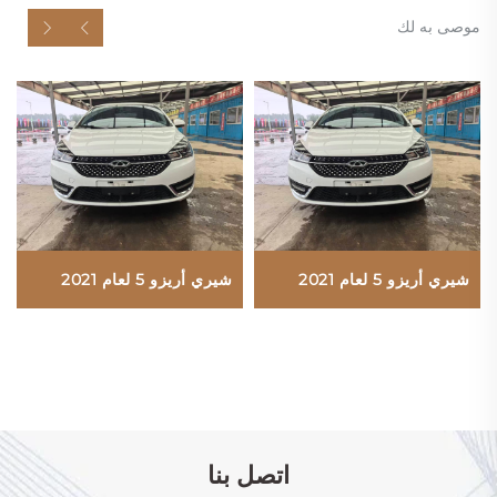
موصى به لك
شيري أريزو 5 لعام 2021
شيري أريزو 5 لعام 2021
اتصل بنا