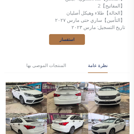
【المفاتيح】2
【الحالة】طلاء وهيكل أصليان
【التأمين】ساري حتى مارس ٢٠٢٧
تاريخ التسجيل: مارس ٢٠٢٣
استفسار
نظرة عامة
المنتجات الموصى بها