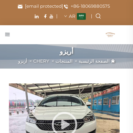
[email protected]
+86-18069880575
AR
أريزو
الصفحة الرئيسية
>
المنتجات
>
CHERY
>
أريزو