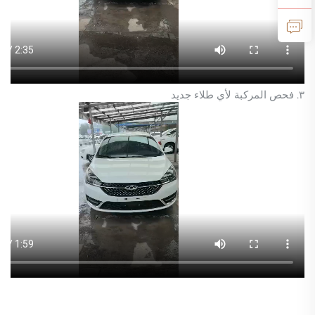
٣. فحص المركبة لأي طلاء جديد