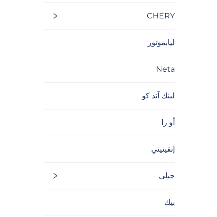
CHERY
ليابموتور
Neta
لينك آند كو
أو را
إنفينيتي
جيلي
بيك