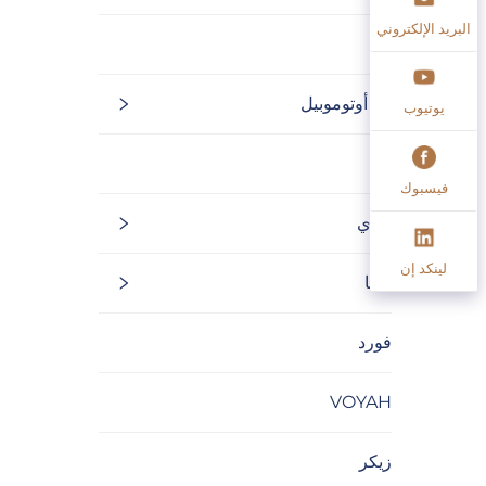
البريد الإلكتروني
كيا
لي أوتوموبيل
يوتيوب
نيو
فيسبوك
أودي
لينكد إن
جيتا
فورد
VOYAH
زيكر