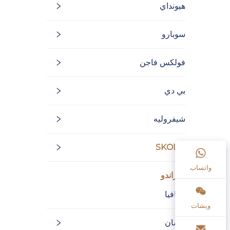
هيونداي
سوبارو
فولكس فاجن
بي دي
شيفروليه
SKODA
واتساب
كوراندو
أكتافيا
ويشات
نيسان