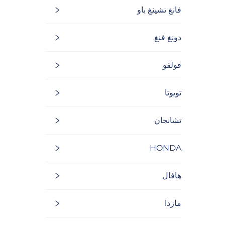
فانغ تشينغ باو
دونغ فنغ
فولفو
تويوتا
تشانجان
HONDA
هافال
مازدا