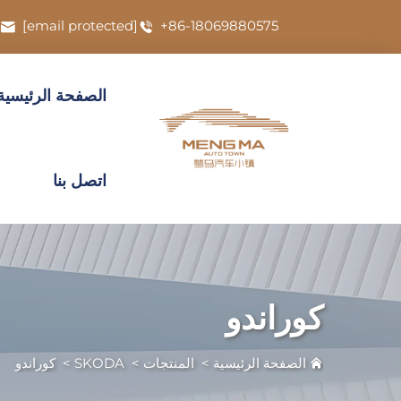
[email protected]
+86-18069880575
الصفحة الرئيسية
اتصل بنا
كوراندو
الصفحة الرئيسية
>
المنتجات
>
SKODA
>
كوراندو