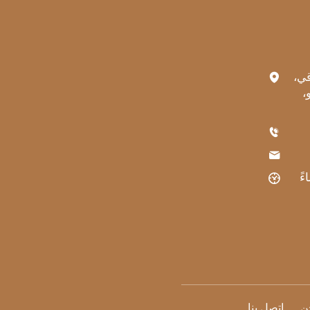
رقي،
،
ن
اتصل بنا