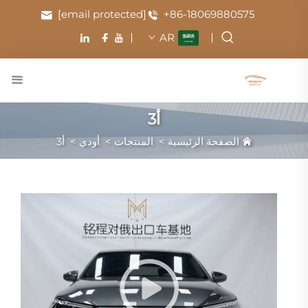
[email protected]
+86-18069880575
AR
أ3
الصفحة الرئيسية
>
المنتجات
>
أودي
>
أ3