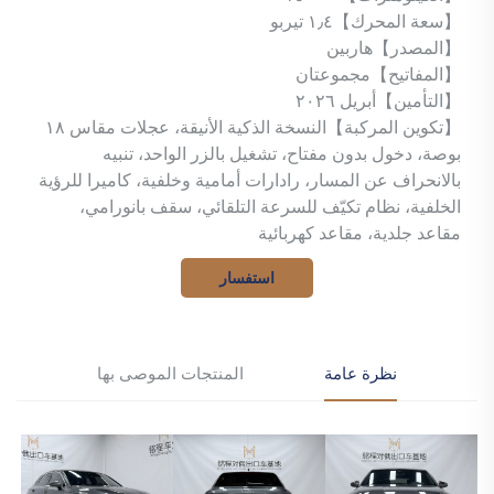
【سعة المحرك】١٫٤ تيربو
【المصدر】هاربين
【المفاتيح】مجموعتان
【التأمين】أبريل ٢٠٢٦
【تكوين المركبة】النسخة الذكية الأنيقة، عجلات مقاس ١٨
بوصة، دخول بدون مفتاح، تشغيل بالزر الواحد، تنبيه
بالانحراف عن المسار، رادارات أمامية وخلفية، كاميرا للرؤية
الخلفية، نظام تكيّف للسرعة التلقائي، سقف بانورامي،
مقاعد جلدية، مقاعد كهربائية
استفسار
نظرة عامة
المنتجات الموصى بها