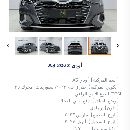
أودي A3 2022
【اسم المركبة】أودي A3
【تكوين المركبة】طراز عام ٢٠٢٢، سبورتباك، محرك ٣٥
TFSI، النوع الأنيق الراقي
【وضع القيادة】دفع ثنائي العجلات
【اللون】رمادي
【تاريخ التصنيع】مارس ٢٠٢٣
【تاريخ التسجيل】أبريل ٢٠٢٣
【الكيلومترات】١٥٬٠٠٠