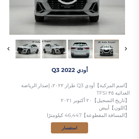
أودي Q3 2022
【اسم المركبة】أودي Q3 طراز ٢٠٢٢، إصدار الرياضة
العدائية ٣٥ TFSI
【تاريخ التسجيل】٢٠ أكتوبر ٢٠٢١
【اللون】أبيض
【المسافة المقطوعة】46,447 كيلومترًا
استفسار