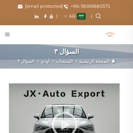
[email protected]
+86-18069880575
AR
السؤال ٣
الصفحة الرئيسية
>
المنتجات
>
أودي
>
السؤال ٣