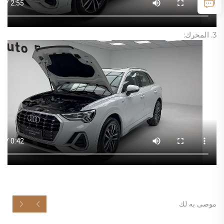
3. المحرك:
موصى به لك