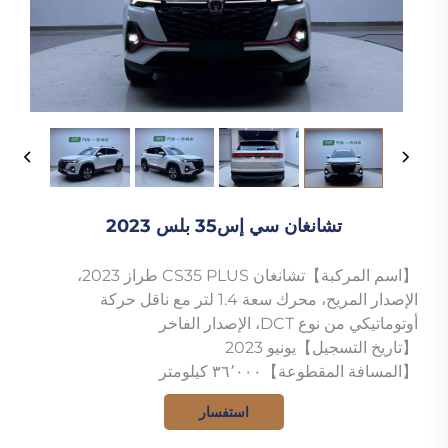
تشانغان سي إس35 بلس 2023
【اسم المركبة】تشانغان CS35 PLUS طراز 2023،
الإصدار المريح، محرك سعة 1.4 لتر مع ناقل حركة
أوتوماتيكي من نوع DCT، الإصدار الفاخر
【تاريخ التسجيل】يونيو 2023
【المسافة المقطوعة】٣٦٬٠٠٠ كيلومتر
استفسار