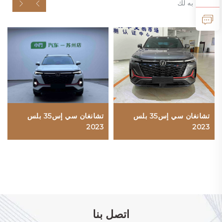
موصى به لك
تشانغان سي إس35 بلس
تشانغان سي إس35 بلس
2023
2023
اتصل بنا