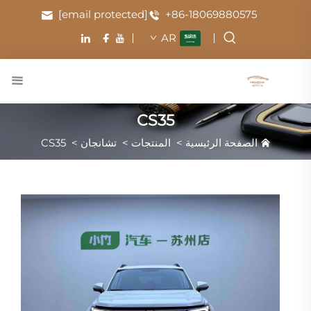
[email protected]
+86-18069880575
AR
CS35
الصفحة الرئيسية
>
المنتجات
>
تشانجان
>
CS35