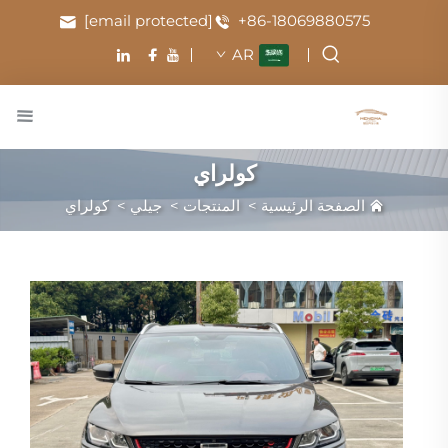
[email protected]
+86-18069880575
AR
كولراي
الصفحة الرئيسية
>
المنتجات
>
جيلي
>
كولراي