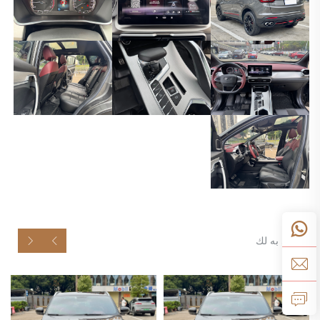
موصى به لك