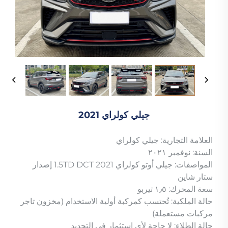
جيلي كولراي 2021
العلامة التجارية: جيلي كولراي
السنة: نوفمبر ٢٠٢١
المواصفات: جيلي أوتو كولراي 2021 1.5TD DCT إصدار
ستار شاين
سعة المحرك: ١٫٥ تيربو
حالة الملكية: تُحتسب كمركبة أولية الاستخدام (مخزون تاجر
مركبات مستعملة)
حالة الطلاء: لا حاجة لأي استثمار في التجديد