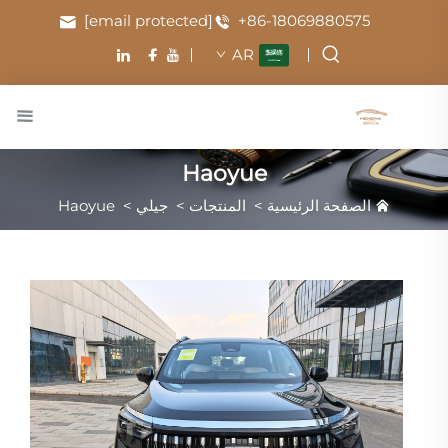
[email protected]
+86-18069880575
AR
Haoyue
الصفحة الرئيسية
>
المنتجات
>
جيلي
>
Haoyue