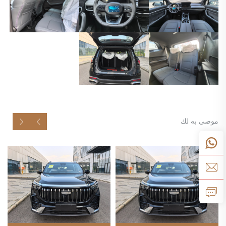
موصى به لك