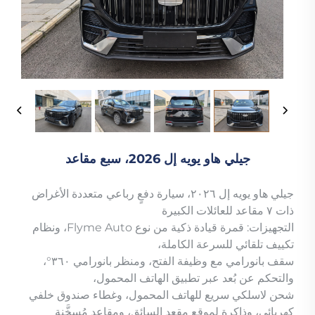
جيلي هاو يويه إل 2026، سبع مقاعد
جيلي هاو يويه إل ٢٠٢٦، سيارة دفعٍ رباعي متعددة الأغراض
ذات ٧ مقاعد للعائلات الكبيرة
التجهيزات: قمرة قيادة ذكية من نوع Flyme Auto، ونظام
تكييف تلقائي للسرعة الكاملة،
سقف بانورامي مع وظيفة الفتح، ومنظر بانورامي ٣٦٠°،
والتحكم عن بُعد عبر تطبيق الهاتف المحمول،
شحن لاسلكي سريع للهاتف المحمول، وغطاء صندوق خلفي
كهربائي، وذاكرة لموقع مقعد السائق، ومقاعد مُسخَّنة