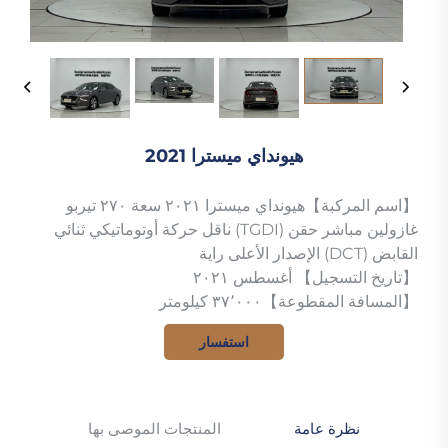
هيونداي ميسترا 2021
【اسم المركبة】هيونداي ميسترا ٢٠٢١ سعة ٢٧٠ تيربو
غازولين مباشر حقن (TGDI) ناقل حركة أوتوماتيكي ثنائي
القابض (DCT) الإصدار الأعلى راية
【تاريخ التسجيل】 أغسطس ٢٠٢١
【المسافة المقطوعة】٣٧٬٠٠٠ كيلومتر
استفسار
نظرة عامة
المنتجات الموصى بها