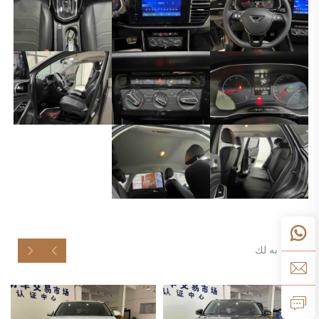
موصى به لك