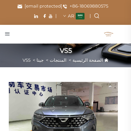
[email protected]
+86-18069880575
AR
VS5
الصفحة الرئيسية
>
المنتجات
>
جيتا
>
VS5