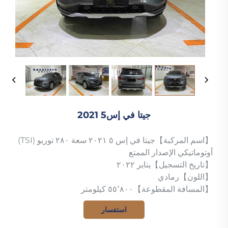
جيتا في إس5 2021
【اسم المركبة】جيتا في إس ٥ ٢٠٢١ سعة ٢٨٠ توربو (TSI)
أوتوماتيكي الإصدار الممتع
【تاريخ التسجيل】يناير ٢٠٢٢
【اللون】رمادي
【المسافة المقطوعة】٥٥٬٨٠٠ كيلومتر
استفسار