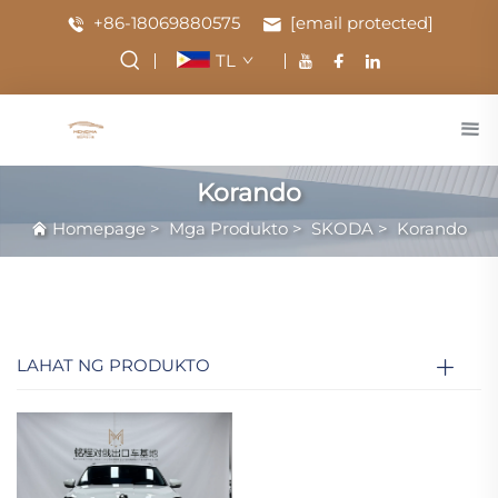
+86-18069880575
[email protected]
TL
Korando
Homepage
>
Mga Produkto
>
SKODA
>
Korando
LAHAT NG PRODUKTO