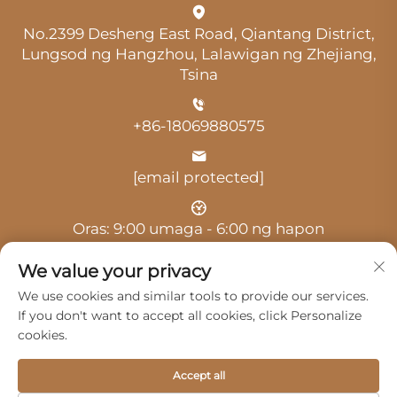
No.2399 Desheng East Road, Qiantang District,
Lungsod ng Hangzhou, Lalawigan ng Zhejiang,
Tsina
+86-18069880575
[email protected]
Oras: 9:00 umaga - 6:00 ng hapon
We value your privacy
We use cookies and similar tools to provide our services.
If you don't want to accept all cookies, click Personalize
cookies.
Copyright © 2025 ni Hangzhou Guangji Automobile
Service Co., Ltd. -
Patakaran sa privacy
Accept all
Mga Produkto
Serbisyo
Tungkol Sa Amin