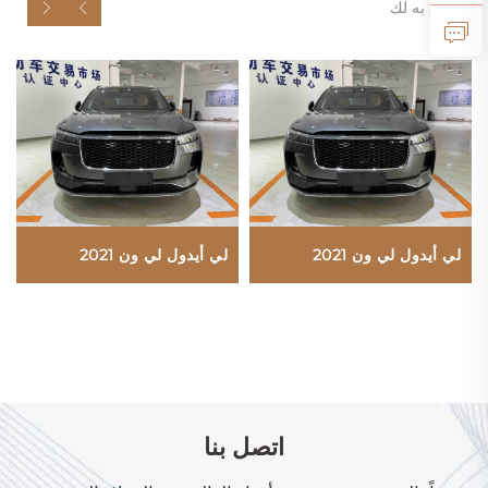
موصى به لك
لي أيدول لي ون 2021
لي أيدول لي ون 2021
اتصل بنا