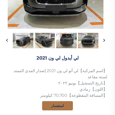
لي أيدول لي ون 2021
【اسم المركبة】لي أتو لي ون 2021 إصدار المدى الممتد
لستة مقاعد
【تاريخ التسجيل】يونيو ٢٠٢٢
【اللون】رمادي
【المسافة المقطوعة】70,700 كيلومتر
استفسار