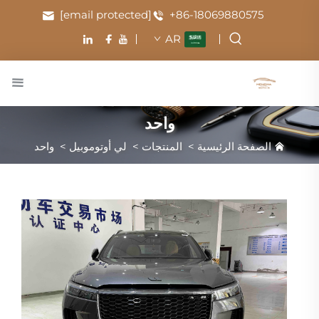
[email protected]
+86-18069880575
AR
واحد
الصفحة الرئيسية
>
المنتجات
>
لي أوتوموبيل
>
واحد