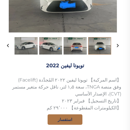
تويوتا ليفين 2022
【اسم المركبة】 تويوتا ليفين ٢٠٢٢ المُجدَّدة (Facelift)
وفق منصة TNGA، سعة ١٫٥ لتر، ناقل حركة متغير مستمر
(CVT)، الإصدار الأساسي
【تاريخ التسجيل】 فبراير ٢٠٢٣
【الكيلومترات المقطوعة】 ٢٩٬٠٠٠ كم
استفسار