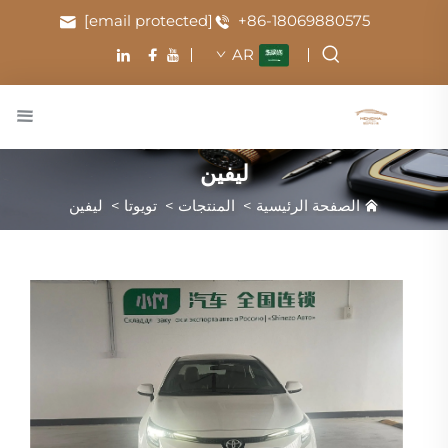
[email protected]
+86-18069880575
AR
ليفين
الصفحة الرئيسية
>
المنتجات
>
تويوتا
>
ليفين