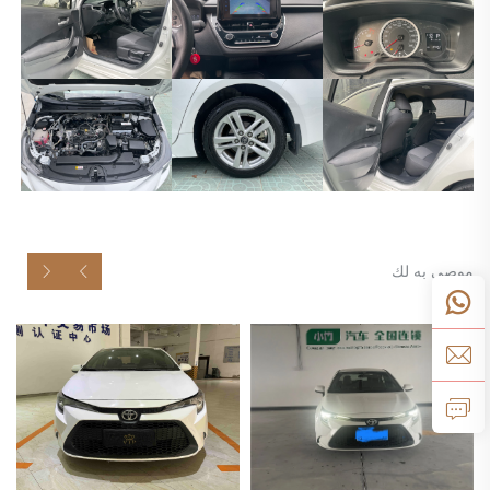
موصى به لك