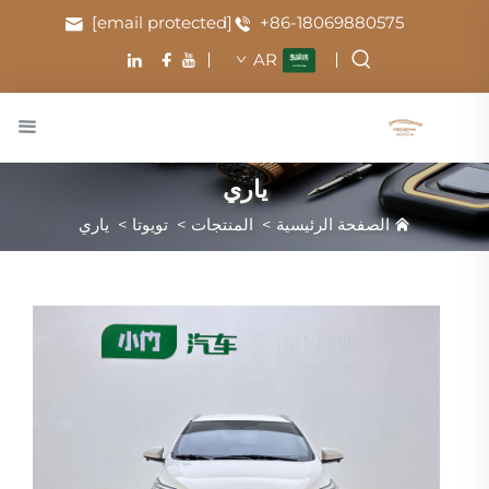
[email protected]
+86-18069880575
AR
ياري
الصفحة الرئيسية
>
المنتجات
>
تويوتا
>
ياري