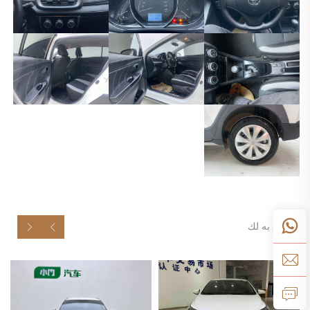
موصى به لك