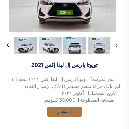
تويوتا ياريس إل ليفا إكس 2021
【اسم المركبة】 تويوتا ياريس إل ليفا إكس ٢٠٢١ سعة ١٫٥
لتر، ناقل حركة متغير مستمر (CVT)، الإصدار القيادي
【تاريخ التسجيل】 أكتوبر ٢٠٢١
【المسافة المقطوعة】30,000 كيلومتر
استفسار