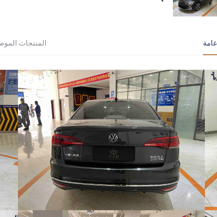
امة
المنتجات الموص