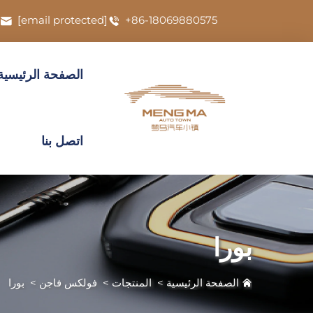
[email protected]
+86-18069880575
الصفحة الرئيسية
اتصل بنا
بورا
الصفحة الرئيسية
>
المنتجات
>
فولكس فاجن
>
بورا