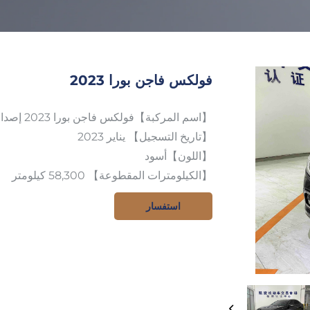
فولكس فاجن بورا 2023
【اسم المركبة】فولكس فاجن بورا 2023 إصدار 200TSI DSG Smart TravelPRO
【تاريخ التسجيل】 يناير 2023
【اللون】أسود
【الكيلومترات المقطوعة】 58,300 كيلومتر
استفسار