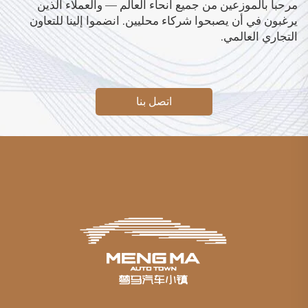
مرحباً بالموزعين من جميع أنحاء العالم — والعملاء الذين
يرغبون في أن يصبحوا شركاء محليين. انضموا إلينا للتعاون
التجاري العالمي.
اتصل بنا