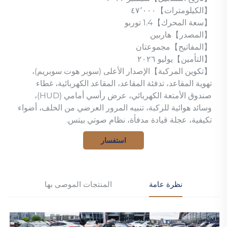
【الكيلومترات】٤٧٬٠٠٠
【سعة المحرك】1.4 توربو
【المصدر】هاربين
【المفاتيح】مجموعتان
【التأمين】يوليو ٢٠٢٦
【تكوين المركبة】الإصدار الأعلى (سوبر هوت سوبريم)،
تهوية المقاعد، تدفئة المقاعد، المقاعد الكهربائية، غطاء
صندوق الأمتعة الكهربائي، عرض رأسي أمامي (HUD)،
وسائد هوائية للركبة، تنبيه المرور العرضي من الخلف، أضواء
تكيفية، عجلة قيادة مدفأة، نظام صوتي بيتس.
استفسار
نظرة عامة
المنتجات الموصى بها