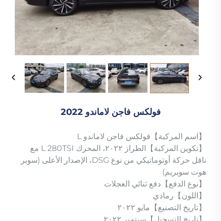
فولكس فاجن لاماندو 2022
【اسم المركبة】فولكس فاجن لاماندو L
【تكوين المركبة】الطراز ٢٠٢٢، المحرك L 280TSI مع
ناقل حركة أوتوماتيكي من نوع DSG، الإصدار الأعلى (سوبر
هوت سوبريم)
【نوع الدفع】دفع ثنائي العجلات
【اللون】رمادي
【تاريخ التصنيع】مايو ٢٠٢٢
【تاريخ التسجيل】سبتمبر ٢٠٢٢