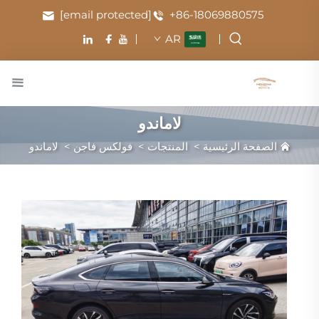
[email protected]
+86-18069880575
AR
لاماندو
الصفحة الرئيسية
>
المنتجات
>
فولكس فاجن
>
لاماندو