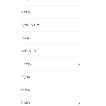
Neta
Lynk & Co
ORA
INFINITI
Geely
Буик
Tesla
БМВ