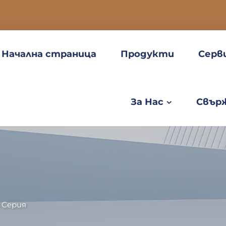
Начална страница
Продукти
Серв
За Нас
Свърж
1 Серия