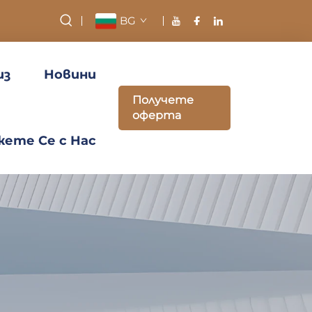
BG
из
Новини
Получете
оферта
ете Се с Нас