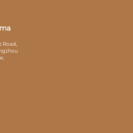
ата
t Road,
angzhou
e,