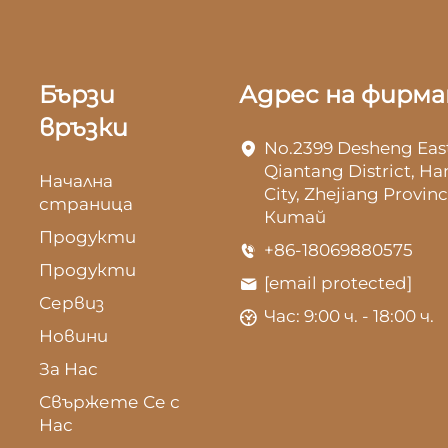
Бързи
Адрес на фирм
връзки
No.2399 Desheng Eas
Qiantang District, H
Начална
City, Zhejiang Provinc
страница
Китай
Продукти
+86-18069880575
Продукти
[email protected]
Сервиз
Час: 9:00 ч. - 18:00 ч.
Новини
За Нас
Свържете Се с
Нас