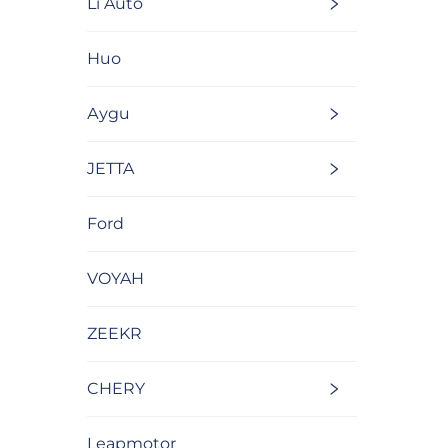
Li Auto
Нио
Ауди
JETTA
Ford
VOYAH
ZEEKR
CHERY
Leapmotor