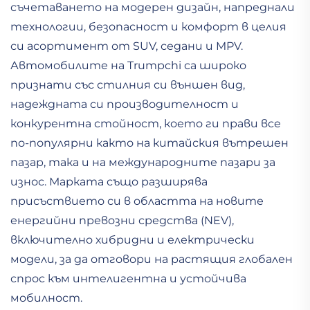
съчетаването на модерен дизайн, напреднали
технологии, безопасност и комфорт в целия
си асортимент от SUV, седани и MPV.
Автомобилите на Trumpchi са широко
признати със стилния си външен вид,
надеждната си производителност и
конкурентна стойност, което ги прави все
по-популярни както на китайския вътрешен
пазар, така и на международните пазари за
износ. Марката също разширява
присъствието си в областта на новите
енергийни превозни средства (NEV),
включително хибридни и електрически
модели, за да отговори на растящия глобален
спрос към интелигентна и устойчива
мобилност.