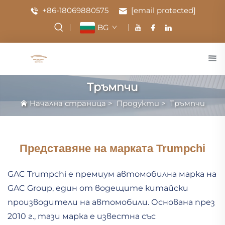
+86-18069880575
[email protected]
BG
Тръмпчи
Начална страница
>
Продукти
>
Тръмпчи
Представяне на марката Trumpchi
GAC Trumpchi е премиум автомобилна марка на
GAC Group, един от водещите китайски
производители на автомобили. Основана през
2010 г., тази марка е известна със