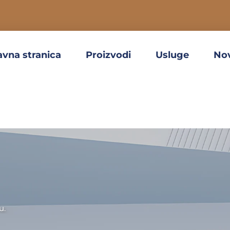
avna stranica
Proizvodi
Usluge
No
u.