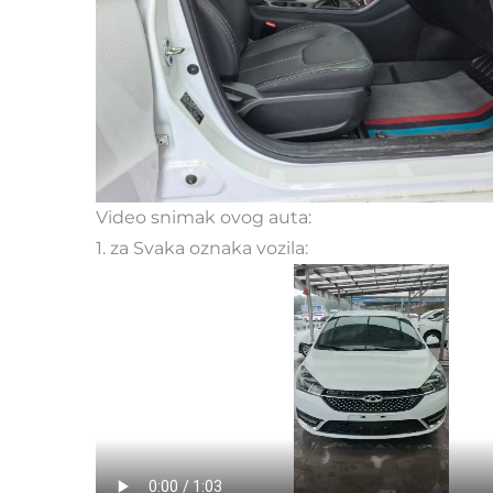
Video snimak ovog auta:
1. za Svaka oznaka vozila: