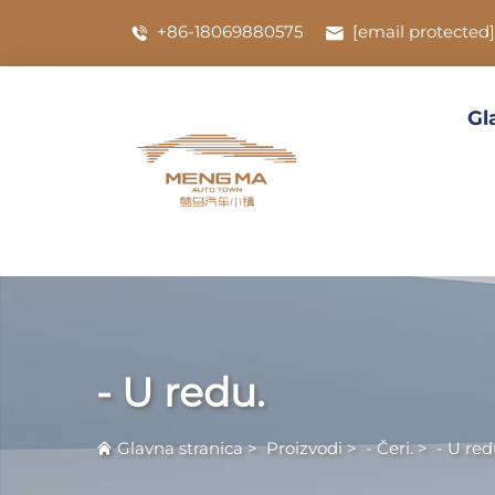
+86-18069880575
[email protected]
Gl
- U redu.
Glavna stranica
>
Proizvodi
>
- Čeri.
>
- U red