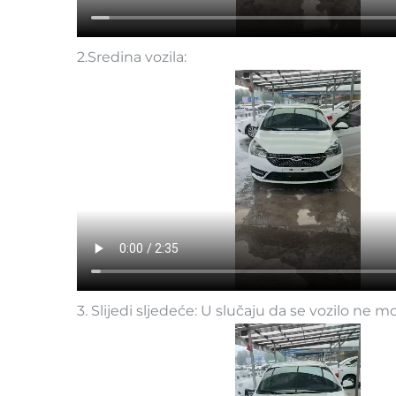
2.Sredina vozila:
3. Slijedi sljedeće: U slučaju da se vozilo ne mo