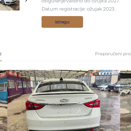
osiguranjeValidno do ožujka 2027.
Datum registracije: ožujak 2023.
Istragu
z
Preporučeni pro