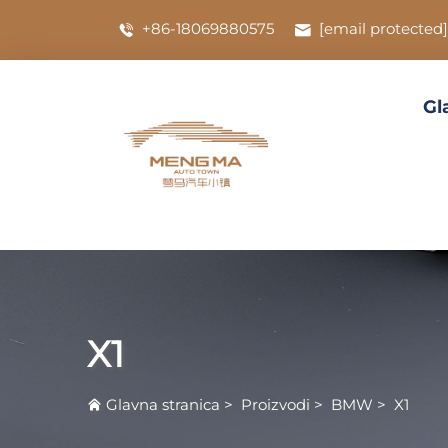
+86-18069880575
[email protected]
Gl
X1
Glavna stranica
>
Proizvodi
>
BMW
>
X1