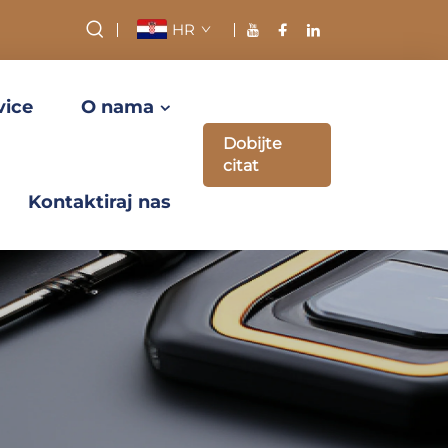
HR
vice
O nama
Dobijte
citat
Kontaktiraj nas