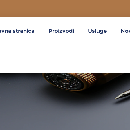
avna stranica
Proizvodi
Usluge
No