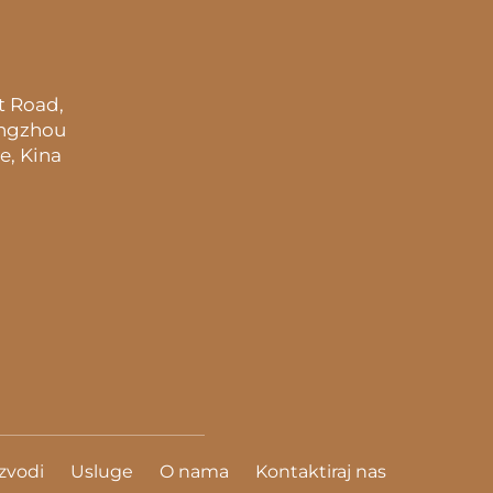
t Road,
angzhou
e, Kina
zvodi
Usluge
O nama
Kontaktiraj nas