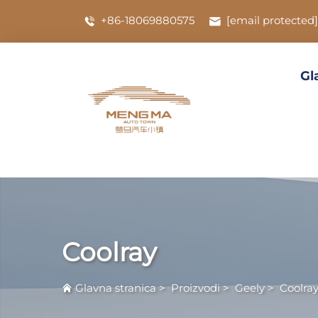
+86-18069880575
[email protected]
Gl
Coolray
Glavna stranica
>
Proizvodi
>
Geely
>
Coolra