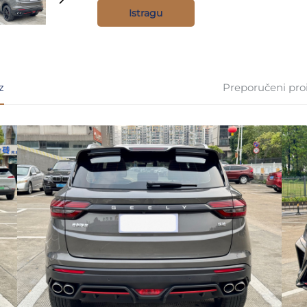
Istragu
z
Preporučeni pro