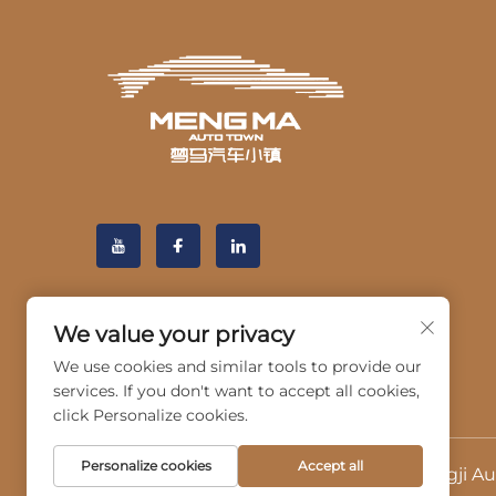
We value your privacy
We use cookies and similar tools to provide our
services. If you don't want to accept all cookies,
click Personalize cookies.
Personalize cookies
Accept all
Autorska prava © 2025. Hangzhou Guangji Aut