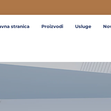
avna stranica
Proizvodi
Usluge
No
y