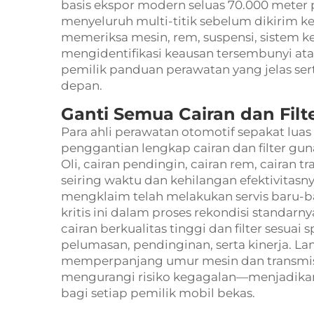
basis ekspor modern seluas 70.000 meter
menyeluruh multi-titik sebelum dikirim ke l
memeriksa mesin, rem, suspensi, sistem k
mengidentifikasi keausan tersembunyi ata
pemilik panduan perawatan yang jelas se
depan.
Ganti Semua Cairan dan Filt
Para ahli perawatan otomotif sepakat lu
penggantian lengkap cairan dan filter gun
Oli, cairan pendingin, cairan rem, cairan t
seiring waktu dan kehilangan efektivitasn
mengklaim telah melakukan servis baru-
kritis ini dalam proses rekondisi standa
cairan berkualitas tinggi dan filter sesua
pelumasan, pendinginan, serta kinerja. Lan
memperpanjang umur mesin dan transmisi,
mengurangi risiko kegagalan—menjadikann
bagi setiap pemilik mobil bekas.