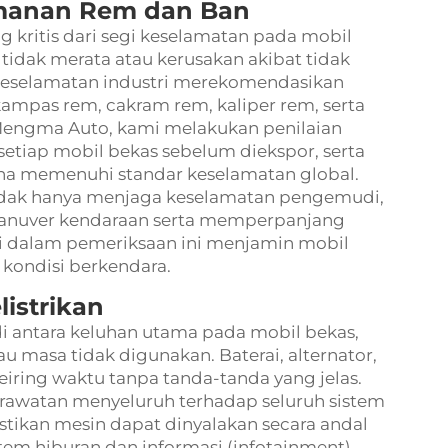
manan Rem dan Ban
kritis dari segi keselamatan pada mobil
tidak merata atau kerusakan akibat tidak
eselamatan industri merekomendasikan
kampas rem, cakram rem, kaliper rem, serta
Mengma Auto, kami melakukan penilaian
setiap mobil bekas sebelum diekspor, serta
a memenuhi standar keselamatan global.
idak hanya menjaga keselamatan pengemudi,
anuver kendaraan serta memperpanjang
i dalam pemeriksaan ini menjamin mobil
kondisi berkendara.
listrikan
di antara keluhan utama pada mobil bekas,
u masa tidak digunakan. Baterai, alternator,
eiring waktu tanpa tanda-tanda yang jelas.
awatan menyeluruh terhadap seluruh sistem
stikan mesin dapat dinyalakan secara andal
stem hiburan dan informasi (infotainment),