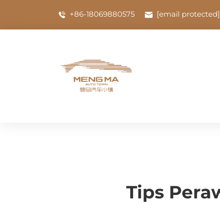
+86-18069880575
[email protected]
Tips Pera