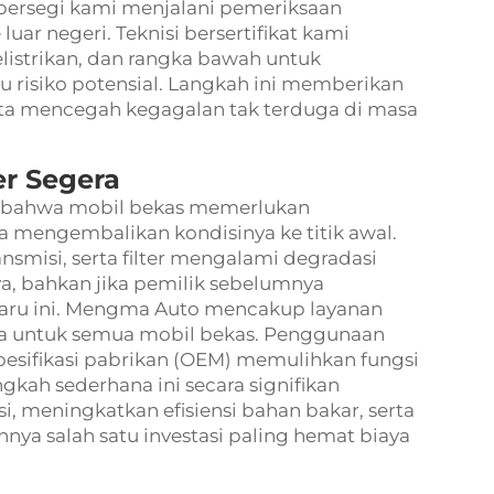
 persegi kami menjalani pemeriksaan
uar negeri. Teknisi bersertifikat kami
elistrikan, dan rangka bawah untuk
u risiko potensial. Langkah ini memberikan
rta mencegah kegagalan tak terduga di masa
er Segera
as bahwa mobil bekas memerlukan
a mengembalikan kondisinya ke titik awal.
ransmisi, serta filter mengalami degradasi
ya, bahkan jika pemilik sebelumnya
baru ini. Mengma Auto mencakup layanan
rnya untuk semua mobil bekas. Penggunaan
i spesifikasi pabrikan (OEM) memulihkan fungsi
gkah sederhana ini secara signifikan
 meningkatkan efisiensi bahan bakar, serta
ya salah satu investasi paling hemat biaya