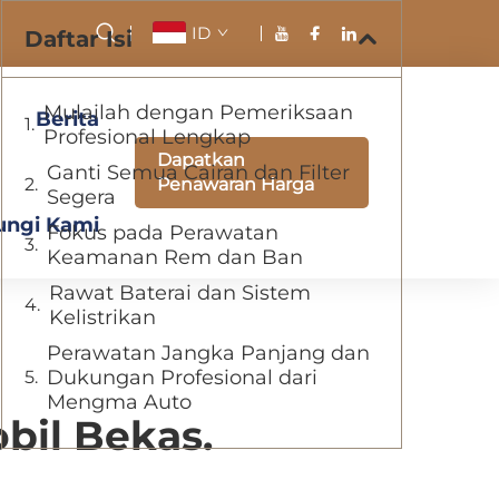
ID
Daftar Isi
Mulailah dengan Pemeriksaan
Berita
Profesional Lengkap
Dapatkan
Ganti Semua Cairan dan Filter
Penawaran Harga
Segera
ngi Kami
Fokus pada Perawatan
Keamanan Rem dan Ban
Rawat Baterai dan Sistem
Kelistrikan
Perawatan Jangka Panjang dan
Dukungan Profesional dari
Mengma Auto
bil Bekas.