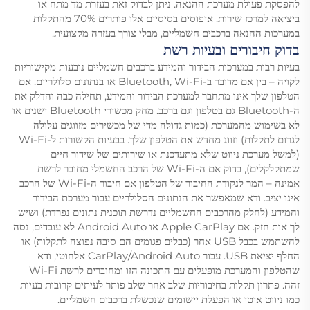
להפסקת פעולת מערכת ההנאה. ניתן לבדוק זאת בעזרת מד מתח או
ביציאה למרכז שירות. איפוסים בסיסיים אלו פותרים 70% מהתקלות
במערכות ההנאה ברכבים חשמליים, מבלי צורך בעזרה מקצועית.
בדוק חיבורים ובעיות רשת
בעיות רבות במערכות הבידור והמידע ברכבים חשמליים נובעות מקישוריות
לקויה – בין אם מדובר ב-Bluetooth, Wi-Fi או בנתונים סלולריים. אם
הטלפון שלך אינו מתחבר למערכת הבידור והמידע, תחילה כבה והדלק את
ה-Bluetooth גם בטלפון וגם ברכב. מחק מכשירי Bluetooth ישנים או
לא בשימוש מהמערכת (כמות גדולה מדי של מכשירים מזווגים עלולה
לגרום לתקלות) וזווג מחדש את הטלפון שלך. בבעיות הקשורות ל-Wi-Fi
(למשל מערכת ניווט שלא מתעדכנת או שירותים של שידור חיים
שמתקלקלים), בדוק אם ה-Wi-Fi של הרכב החשמלי מחובר לרשת
אמינה – המר לנקודת החיבור של הטלפון אם חיבור ה-Wi-Fi של הרכב
אינו יציב. ודא שמאפשר את הנתונים הסלולריים עבור מערכת הבידור
והמידע (לחלק מהרכבים החשמליים נדרשת תוכנית נתונים נפרדת) ושיש
לך אות חזק. אם Apple CarPlay או Android Auto לא עובדים, נסה
להשתמש בכבל USB אחר (כבלים פגומים הם סיבה נפוצה לתקלות) או
החלף יציאת USB. עבור CarPlay/Android Auto אלחוטי, ודא
שהטלפון והמערכת מופעלים עם התכונה הזו ומחוברים לרשת Wi-Fi
זהה. פתרון תקלות בחיבוריות שלב אחר שלב פותר לעיתים קרובות בעיות
כמו ניווט איטי או הפעלת יישומים שנכשלת ברכבים חשמליים.