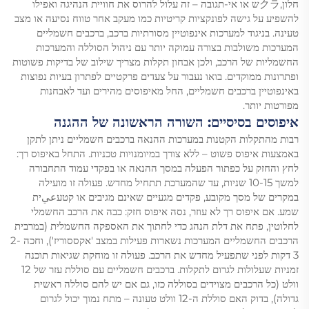
חלון,クラש או אי-תגובה – זה עלול להרוס את חוויית הנהיגה ואפילו
להשפיע על גישה לפונקציות קריטיות כמו מעקב אחר טווח נסיעה או מצב
טעינה. בניגוד למערכות אינפוטיין מסורתיות ברכב, ברכבים חשמליים
המערכות משולבות בצורה עמוקה יותר עם ניהול הסוללה והמערכות
החשמליות של הרכב, ולכן אבחון תקלות מצריך שילוב של בדיקות פשוטות
ופתרונות ממוקדים. בואו נעבור על צעדים פרקטיים לפתרון בעיות נפוצות
באינפוטיין ברכבים חשמליים, החל מאיפוסים מהירים ועד לאבחנות
מפורטות יותר.
איפוסים בסיסיים: השורה הראשונה של ההגנה
רבות מהתקלות הקטנות במערכות ההנאה ברכבים חשמליים ניתן לתקן
באמצעות איפוס פשוט – ללא צורך במיומנויות טכניות. התחל באיפוס רך:
לחץ והחזק על כפתור הפעלה במסך ההנאה או בפקדי עמוד התחבורה
למשך 10-15 שניות, עד שהמערכת תתחיל מחדש. פעולה זו מועילה
במקרים של מסך מקובע, פקדים מגעיים שאינם מגיבים או קטעعيית
שמע. אם איפוס רך לא עוזר, נסה איפוס חזק: כבה את הרכב החשמלי
לחלוטין, פתח את דלת הנהג כדי לחתוך את האספקה החשמלית (במרבית
הרכבים החשמליים המערכות נשארות פעילות במצב 'אקססוריז'), וחכה 2-
3 דקות לפני שתפעיל מחדש את הרכב. פעולה זו מוחקת שגיאות תוכנה
זמניות שעלולות לגרום לתקלות. ברכבים חשמליים עם סוללת עזר של 12
וולט (כל הרכבים מצוידים בסוללה כזו, גם אם יש להם סוללה ראשית
גדולה), בדוק האם סוללת ה-12 וולט טעונה – מתח נמוך יכול לגרום