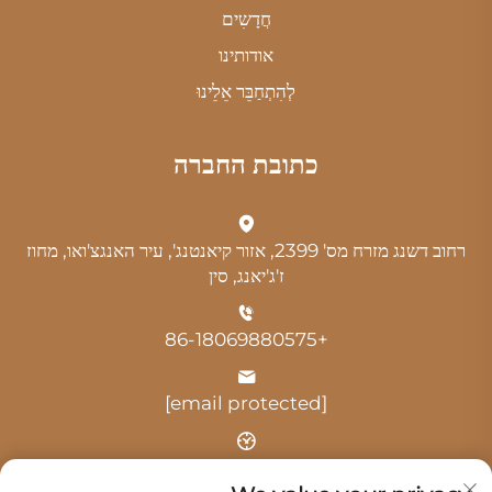
חֲדָשִים
אודותינו
לְהִתְחַבֵּר אֵלֵינוּ
כתובת החברה
רחוב דשנג מזרח מס' 2399, אזור קיאנטנג', עיר האנגצ'ואו, מחוז
ז'ג'יאנג, סין
+86-18069880575
[email protected]
שעה: 9:00-18:00