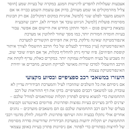
אצבעות שעלולות להפריע לרגישות המגע. במקרה של בעיות שמע (חוסר
צליל מהרמקולים או שמע מעוות), בדוק אם עוצמת השמע כבויה או אם
השמע מועבר לפלט שגוי (למשל, אוזניות במקום רמקולים). אם רק תכונות
מסוימות פועלות (למשל, הניווט עובד אך המדיה לא), ייתכן שהבעיה
נמצאת ביישום פגום – הסר והתקן מחדש את היישום אם אפשר. עבור
בעיות חומרה חמורות יותר, כמו מסך שחור לחלוטין או מערכת
אינפורמטיקה שאינה נדלקת, בדוק את הפיוזים הקשורים למערכת
האינפורמטיקה (עיין במדריך לבעלים של כלי הרכב החשמלי לצורך איתור
קופסת הפיוזים). פיוז שרוף ניתן להחליף בקלות, אך אם הפיוז שובר שוב,
זה מצביע על בעיה חשמלית עמוקה יותר. במקרים כאלה, עדיף לקחת את
הרכב החשמלי למרכז שירות מאושר לבדיקת חוטים, מחברים או יחידת
האינפורמטיקה עצמה.
היעזרו במשאבי רכב ספציפיים ובסיוע מקצועי
אם ניסיתם את כל השלבים שהוזכרו לעיל והמערכת הבידורית עדיין לא
עובדת, פנו למשאבי רכבים ספציפיים. בדקו את דף ההוראות של רכב
התחמוצת כדי למצוא טיפים לפתרון תקלות שמותאמים למודל שלכם –
יצרנים לרוב מציינים בעיות נפוצות ופתרונות. פורומים באינטרנט וקבוצות
בעלים של דגם רכב התחמוצת שלכם גם הם משאבים מוערכים – נהגים
אחרים אולי נתקלו בבעיה זהה ושיתפו פתרונות. לדוגמה, לחלק מדגמי רכבי
התחמוצת יש תקלות ידועות במערכת הבידורית שדורשות סדרה מסוימת
של לחיצות כפתורים כדי לפתור. אם ניסיונות פתרון בעיות באופן עצמאי