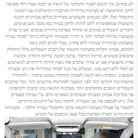
לא עוזרים, אין להסס לפנות לתמיכה של היצרן או לבקר אצל דילר מאושר.
לרכב התחמוצת יש מערכות בידוריות מורכבות המשולבות עם המבנה
החשמלי שלו, ולכן טכנאים מקצועיים מצוידים בכלים אבחוניים והבנה
מקצועית שמאפשרות להם לזהות ולתקן בעיות כמו מסכי מגע פגומים,
חיבורים חשמליים פגומים או מודולי מערכת בידורית פגומים. אם כי עזרה
מקצועית עלולה לעלות יותר, זו הדרך הבטוחה והיעילה ביותר לפתור בעיות
במערכת הבידורית שנותרו ללא פתרון, מבלי לגרום לנזק נוסף.
לסיכום, אבחון תקלות במערכת ההנאה של רכבים חשמליים כולל התחלת
איפוסים פשוטים, בדיקת החיבור, עדכון תוכנה, בדיקת חומרה, ובקשת
עזרה מקצועית אם יש צורך. שלבים אלו נועדו להיות ידידותיים למשתמש,
גם לאלו ללא רקע טכני, ופועלים על מנת לפתור במהירות את רוב הבעיות
הנפוצות. המפתח הוא לגשת לאבחון התקלות באופן שיטתי – להתחיל
מהפתרונות הקלים יותר לפני המעבר לפתרונות מורכבים יותר. ככל שרכבים
חשמליים הופכים מתקדמים יותר, מערכות ההנאה בהן ימשיכו להתפתח,
אך עקרונות אבחון הבעיות הבסיסיים נשארים זהים. ע"י עמידה בצעדים
אלו, ניתן לצמצם את זמן העצירה, לחסוך כסף על תיקונים מיותרים,
ולשמור על פעולת מערכת ההנאה ברכב החשמלי בצורה חלקה – ומבטיחה
חווית נהיגה חסרת הפרעות בכל פעם שנסעים על הכביש.