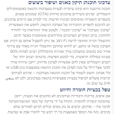
עדכוני תוכנה: תיקון באגים ושיפור ביצועים
תוכנה מיושנת היא סיבה עיקרית לבעיות במערכות ההנאה באוטומובילים
חשמליים. יצרנים משיירים עדכונים מרחוק (OTA) שמנקים באגים,
משפרים תואמיות ומוסיפים תכונות חדשות. כדי לבדוק אם קיימים עדכונים,
יש להיכנס לתפריט ההגדרות של מערכת ההנאה, לחפש את האפשרות
"עדכוני מערכת" או "עדכוני תוכנה", ולעקוב אחר ההוראות כדי להוריד
ולהתקין. ברוב המקרים העדכונים מתרחשים אוטומטית כאשר הרכב
החשמלי חנייה ומחובר לרשת Wi-Fi, אך ניתן להפעיל אותם גם ידנית. אם
העדכון נכשל או נתקע, יש לוודא שהרכב החשמלי חנייה באזור עם צירוף
אוויר טוב (משום שהעדכון צורך אנרגיה מהסוללה) ושיש לפחות 50%
טעינה בסוללה הראשית, כדי למנוע הפרעות. בדגמים ישנים יותר של
רכבים חשמליים שאין להם אפשרות לעדכון מרחוק, ייתכן שיהיה צורך
לבקר אצל דילר על מנת לעדכן את תוכנת ההנאה באמצעות כונן USB או
כלי אבחון. חשוב לשמור על תוכנת ההנאה מעודכנת – יצרנים לעיתים
קרובות פועלים לטיפול בבעיות ספציפיות בהנאה בעדכונים, ולכן לא ينبغي
לדלג על שלב זה.
טפל בבעיות חומרה וחיווט
אם איפוס, בדיקות חיבוריות ועידכונים לא מתקנים את הבעיה, ייתכן
שהסיבה קשורה לחומרה. התחל על ידי בדיקה של מסך האינפורמטיקה
לכיבוי פיזי – סדקים, קרעים או נזק ממים יכולים לגרום לאזורים שלא
מגיבים. נקה את המסך באמצעות בד רך ויבש כדי להסיר אבק או טביעות