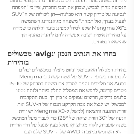
מהירות בטוחה נותרת ההגנה הטובה ביותר. נהג מקצועי בתחום
הנסיעה מחוץ לכביש, שבחן את רכבי החברה, ציין כי "המפתח
לנסיעה על טריזון קשה הוא סבלנות—תן ליכולות של ה־SUV
לפעול בעדך, ואל תמהר." משפחה מגואנגדונג השתמשה
ב־Mengma X6 שלנו לטיול קמפינג ביער וגילתה כי שמירה
על מהירות איטית ויציבה אפשרה להם ליהנות מהנוף תוך
שהישארו בטוחים.
בחרו את הנתיב הנכון ונavigו מכשולים
בזהירות
בחירת המסלול האופטימלי וניווט מוצלח במכשולים יכולים
לקבוע את ביצועי ה-SUV על שטח קשיח. ב-Mengma
Auto אנו מלמדים נהגים לסרוק את השטח במרחק של 10–15
מטרים קדימה, לחפש את המסלול החלק ביותר ולנתח ממנו
סלעים גדולים, חריצים עמוקים או בוץ רך. בעת התקרבות
למכשול, יש לנצל את גובה הקרקע הגבוה של ה-SUV ואת
זוויות ההגעה והיציאה (למשל, ל-Mengma X9 יש זווית
הגעה של 30° וזווית יציאה של 28°) כדי לעבור מעל המוכשל.
בשנה שעברה, לקוח מגרוֹצ'וּאָו נתקל בעץ שנפל על דרך הררית
– הוא השתמש במצב ה-4WD של ה-SUV שלנו ועבר