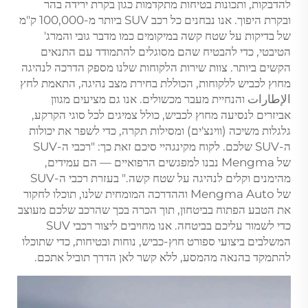
להדבקות, ותכונות בטיחות מתקדמות כגון בקרת ירידה בהר
ובקרת היפוך. אנו נבחנים כל רכב SUV ביותר מ-100,000 ק"מ
של בדיקות על שטח קשה במיקומים כמו מדבר גובי והמרג'
הטיבטי, כדי להבטיח שהם מסוגלים להתמודד עם התנאים
הקשים ביותר. צוות שירות הלקוחות שלנו מספק הדרכה לנהיגה
מחוץ לכביש ללקוחות, הכוללת בחירת מצב נהיגה, התאמת לחץ
الإطارات והנחיית מעבר מכשולים. אנו גם מציעים מגוון
אביזרים לנסיעה מחוץ לכביש, כולל צמיגים לכל סוגי הקרקע,
גלגלות משיכה (ווינצ'ים) ומסילות תקרה, כדי לשפר את יכולות
ה-SUV שלכם. לקוח מקינגהיי סיכם זאת כך: "רכבי ה-SUV
של Mengma נבנו למפגשים הרפואיים — הם עמידים,
מהימנים וקלים לנהיגה על שטח קשה." בעזרת רכבי ה-SUV
של Mengma Auto וההדרכה המומחית שלנו, תוכלו לחקור
את הטבע הפתוח בביטחון, תוך הכרה בכך שהרכב שלכם מעוצב
כדי לשמור עליכם בביטחה. אנו מחויבים ליצור רכבי SUV
המשלבים ביצועי ספורט חוץ-כביש, נוחות ובטיחות, כדי שתוכלו
להתמקד בהנאה מהמסע, ללא קשר לאן הדרך תוביל אתכם.