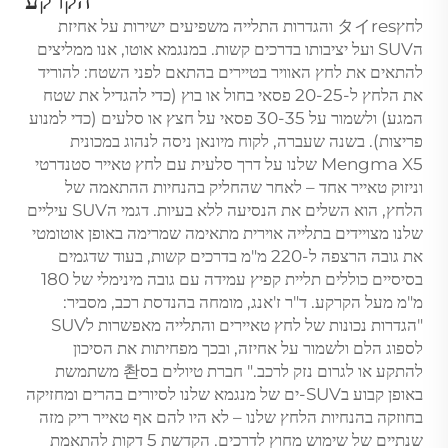
הקרקע
לחץタイres והגדרות התלייה משפיעים ישירות על אחיזת
הSUV ועל יציבותו בדרכים קשות. במנגמא אוטו, אנו ממליצים
להתאים את לחץ האוויר בטיירים בהתאם לפני השטח: להוריד
את הלחץ ל-20-25 פסאי בחול או בוץ (כדי להגדיל את שטח
המגע) ולשמור על 30-35 פסאי על חצץ או סלעים (כדי למנוע
פריצות). בשנה שעברה, לקוח מיונאן ניסה לנהוג במכונית
Mengma X5 שלנו על דרך סלעית עם לחץ טאייר סטנדרטי
וניזוק טאייר אחד – לאחר שהחליק בהנחיות ההתאמה של
הלחץ, הוא השלים את הנסיעה ללא בעיות. דגמי הSUV עיליים
שלנו מצויידים בתלייה אוירית מתאימה שמרימה באופן אוטומטי
את גובה הרצפה ל-220 מ"מ בדרכים קשות, בעוד שדגמים
בסיסיים כוללים תליית קפיץ עמידה עם גובה מינימלי של 180
מ"מ מעל הקרקע. ד"ר ז'אנג, מומחה בהנדסת רכב, מסביר:
"הגדרות נכונות של לחץ טאיירים והתלייה מאפשרות לSUV
לספוג הלם ולשמור על אחיזה, ובכך מפחיתות את הסיכון
להתקע או לגרום נזק לרכב." חברת טיולים בס촨 משתמשת
באופן קבוע בSUV-ים של מנגמא שלנו לסיורים בהרים ומחזיקה
בחוזקה בהנחיות הלחץ שלנו – לא היו להם אף טאייר ריק מזה
שנתיים של שימוש מחוץ לדרכים. הקדשת 5 דקות להתאמת