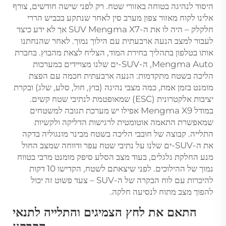
היסוד לנהיגה בטוחה באזורי שטח. רק לפני שישה חודשים, צורף
אלינו לקוח מאזור צפון מערב סין לאחר שנתקע בכביש הררי
חלקלק – היה לו את ה-SUV Mengma X7 אך לא ידע כיצד
לעבור למצב הנעה ארבעתית עם הילוך נמוך. לאחר שהנחתנו
אותו בטלפון בתהליך בחירת המוד, הצליח לצאת מהבוץ. בחברת
Mengma Auto, ה-SUV-ים שלנו מצויידים במערכות
הליכה בשטח מתקדמות: הנעה ארבעתית חכמה עם הפצת
מומנט בזמן אמת, כמה מצבי נהיגה (בוץ, חול, סלע, שלג) ובקרת
יציבות אלקטרונית (ESC) שמאופטמת לנתיבי שטח קשים.
במודל Mengma X9 אפילו יש מערכת תגובה למשטחים
שמאפשרת התאמה אוטומטית לרגישות הדליקה ולקשיות
התלייה. קבוצה של חובבי הליכה בשטח מבינר מונגוליה בדקה
את ה-SUV-ים שלנו על נתיבי שטח עפר ודווחה שמצב החול
מנע החלקת גלגלים, בעוד מצב הסלע סיפק מומנט מרבי בטווח
נמוך של ההילוכים. לפני שיצאתם לשטח, הקדישו 10 דקות
להיכרות עם לוח הבקרה של ה-SUV – צעד פשוט זה יכול
להפוך מצב מתוח לנסיעה חלקה.
התאם את לחץ הצמיגים והתלייה לתנאי