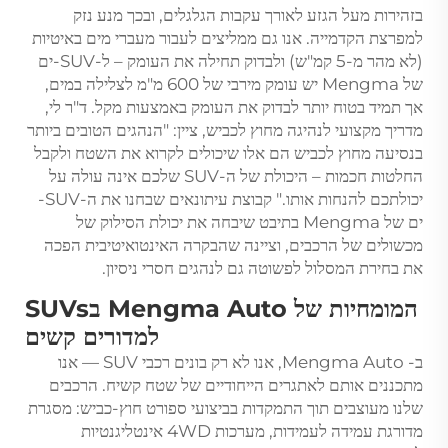
בזהירות מעל הגזע לאורך עקבות הגלגלים, ובכך מנע נזק
למפרצת הקדמייה. אנו גם ממליצים לעבור מעברי מים באיטיות
(לא מהר מ-5 קמ"ש) ולבדוק תחילה את העומק – ל-SUV-ים
של Mengma יש עומק מירבי של 600 מ"מ לצלילה במים,
אך תמיד בטוח יותר לבדוק את העומק באמצעות מקל. ד"ר לי,
מדריך מקצועי לנהיגה מחוץ לכביש, ציין: "הנהגים הטובים ביותר
בנסיעה מחוץ לכביש הם אלו שיכולים לקרוא את השטח ולקבל
החלטות חכמות – היכולת של ה-SUV שלכם אינה עולה על
יכולתכם להנחות אותו." קבוצת עיתונאים שבחנו את ה-SUV-
ים של Mengma בתיבט שיבחה את יכולת הסילוק של
מכשולים של הרכבים, וציינה שהבקרה האינטואיטיבית הפכה
את בחירת המסלול לפשוטה גם לנהגים חסרי ניסיון.
המומחיות של Mengma Auto בSUVs
למדורים קשים
ב- Mengma Auto, אנו לא רק בונים רכבי SUV — אנו
מתכננים אותם לאתגרים הייחודיים של שטח קשיח. הרכבים
שלנו מעוצבים תוך התמקדות בביצועי ספורט חוץ-כביש: מסגרת
מדורגת עמידה לעמידות, מערכות 4WD אינטליגנטיות