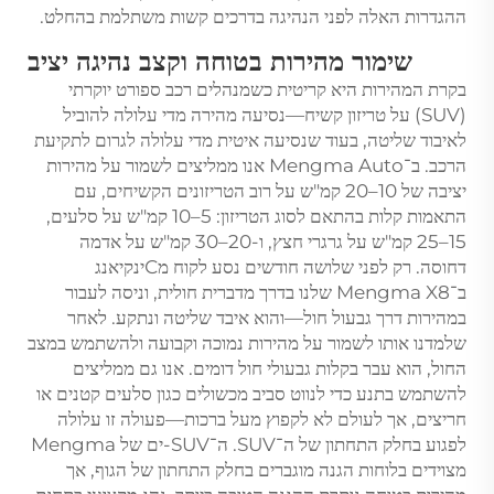
ההגדרות האלה לפני הנהיגה בדרכים קשות משתלמת בהחלט.
שימור מהירות בטוחה וקצב נהיגה יציב
בקרת המהירות היא קריטית כשמנהלים רכב ספורט יוקרתי
(SUV) על טריזון קשיח—נסיעה מהירה מדי עלולה להוביל
לאיבוד שליטה, בעוד שנסיעה איטית מדי עלולה לגרום לתקיעת
הרכב. ב־Mengma Auto אנו ממליצים לשמור על מהירות
יציבה של 10–20 קמ"ש על רוב הטריזונים הקשיחים, עם
התאמות קלות בהתאם לסוג הטריזון: 5–10 קמ"ש על סלעים,
15–25 קמ"ש על גרגרי חצץ, ו-20–30 קמ"ש על אדמה
דחוסה. רק לפני שלושה חודשים נסע לקוח מСינקיאנג
ב־Mengma X8 שלנו בדרך מדברית חולית, וניסה לעבור
במהירות דרך גבעול חול—והוא איבד שליטה ונתקע. לאחר
שלמדנו אותו לשמור על מהירות נמוכה וקבועה ולהשתמש במצב
החול, הוא עבר בקלות גבעולי חול דומים. אנו גם ממליצים
להשתמש בתנע כדי לנווט סביב מכשולים כגון סלעים קטנים או
חריצים, אך לעולם לא לקפוץ מעל ברכות—פעולה זו עלולה
לפגוע בחלק התחתון של ה־SUV. ה־SUV-ים של Mengma
מצוידים בלוחות הגנה מוגברים בחלק התחתון של הגוף, אך