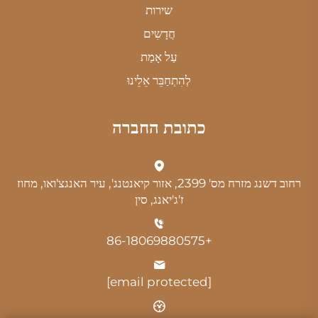
שירות
חֲדָשִים
עַל אָמַת
לְהִתְחַבֵּר אֵלֵינוּ
כתובת החברה
רחוב דשנג מזרח מס' 2399, אזור קיאנטנג', עיר האנגצ'ואו, מחוז
ז'ג'יאנג, סין
+86-18069880575
[email protected]