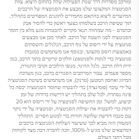
ומורכב מסדרות דרך שנות הפעילות שלה בתחום היצוא. צוות
הסניטציה המקצועי שלנו מבצע את הסניטציה של הרכבים
המיועדים ליצוא בהתאם מחמירים לתקנים המפורטים בתהליך,
תוך שטיפת הרכב בשלמותו כצעד ראשון כדי להסיר אבק
וכתמים – מה שמהווה תנאי מקדים להבטחת מגע מלא בין חומר
הסניטציה לפני השטח של הרכב. לאחר מכן אנו מבצעים
סניטציה על ידי ריסוס על גוף הרכב, הגלגלים והשסתים
באמצעות רוסס מקצועי, ובנוסף אנו משתמשים במגבות
סניטציה כדי לנקות ולסניטize חלקים קריטיים בתוך הרכב, כגון
ידית דלת הרכב, גלגל ההיגוי, מנופי הילוכים וקרבי החגורת,
מספר פעמים. עבור המרחבים הסגורים ברכב, כגון מערכת
המיזוג ואחסון המטען (טרנק), אנו משתמשים בשיטת הסניטציה
על ידי עיבוי (פומיגציה) כדי להבטיח שחומר הסניטציה יכסה כל
פינה נסתרת. לכל שלב בתהליך יש דרישות ברורות של זמן
וביצוע, למשל: זמן החשיפה לסניטציה על ידי ריסוס הוא 20
דקות כדי להבטיח את יעילות הסניטציה, וסניטציה על ידי ניקוי
עם מגבה דורשת שלושה חזרות כדי למנוע חסרים. התהליך
המעודן הזה מביא לכך ששיעור הצלחת הסניטציה ברכבים
המיוצאים שלנו מגיע ל-100%, וזכה להכרה רבה מצד לקוחות
מכל רחבי העולם.