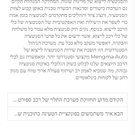
והסניטציה לייצוא של מדינות שונות. המחלקה המנהלת תקיים
גם הערכות כישורים וסדנאות הכשרה טכנית באופן קבוע לצוות
הסניטציה, ותציג ציוד ותהליכים מתקדמים לסניטציה בזמן אמת
כדי לשפר את היעילות ואת האפקטיביות של הסניטציה של כלי
הרכב לייצוא. בנוסף, נקים תיק סניטציה מלא עבור כל משלחת
של כלי רכב לייצוא, אשר ירשום את כל פרטי הסניטציה
והבקרה, ויאפשר מעקב מלא בכל עת. מערכת הניהול
הסטנדרטית הזו הופכת את שירות הסניטציה לייצוא של
Mengma Auto מקצועי וסטנדרטי יותר, ומאפשרת גם לכלי
הרכב היוצאים שלנו לבלוט בשוק הגלובלי באיכות סניטציה
גבוהה, מה שמביא לאמון רב ושיתוף פעולה ארוך טווח עם מגוון
רחב של לקוחות בינלאומיים.
הקודם:
מדוע תחזוקת מערכת התלוי של רכב ספורט יוקרתי (SUV) היא קריטית?
הבא:
איך משתמשים בפונקציית הטעינה בתוכנית של רכבי EV סיניים?