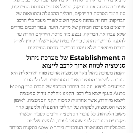
שעבר בהצלחה את הבדיקה, הכולל את זמן הסרסת החיידקים,
סוג חומר הסרסת החיידקים, תהליך ההפעלה והתוצאות של
הבדיקות; דוח זה מהווה מסמך חשוב לצורך מעבר כלי הרכב
היוצאים במערכת הבידוק של מדינת היעד. עבור רכבים בודדים
שלא עברו את הבדיקה, נבצע מיד סרסת חיידקים חוזרת עד
להגעה לדרישות התקן, כדי להבטיח שלא יישלחו לחוץ לארץ
רכבים מיוצאים שלא עמדו בדרישות סרסת החיידקים.
ה Establishment של מערכת ניהול
סניטציה לטווח ארוך לרכב לייצוא
הקמת מערכת ניהול ניקוי וסניטציה ארוכת טווח ואידיאלית היא
הערובה לשיפור מתמיד באיכות הסניטציה של כלי הרכב
המיועדים לייצוא, וזה גם היתרון המרכזי של חברת Mengma
Auto בענף ייצוא כלי רכב. הקמנו מחלקת ניהול סניטציה
לייצוא מיוחדת, אשר אחראית לניסוח תקני הסניטציה, לאימון
אנשי הסניטציה, לפקחת על תהליכי ההפעלה ולמעקב אחר
משוב הלקוחות. כל עובדי הסניטציה חייבים לעבור הכשרה
מקצועית והערכה לפני שהחלו לעבוד, ולהשיג שליטה
בטכנולוגיות הסניטציה העדכניות ביותר sowie בתקנות הבידוד