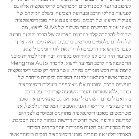
לעיכוב בהגעה לסטנדרטים המבוקשים לדיסינפקציה אלא גם
לפגיעות בחלקי הרכב ובערוצת הצביעה. בשלב המוקדם של
פעילות הייצוא של רכבים, ניסינו פעם אחת סוכן דיסינפקציה
שאינו עומד בדרישות עבור משלוח של SUVs לייצוא, מה
שהוביל להבהבה קלה בערוצת הצביעה של הרכב ולזקנת חריגה
של חלקים פלסטיים מסוימים ברכב; כתוצאה מכך, היה צורך
לעבד מחדש את הרכבים ולדחות את לוח הזמנים לייצוא.
השיעור הזה גרם לנו להתייחס בקפידה רבה יותר לבחירת סוכני
הדיסינפקציה לרכב המיועד לייצוא. לחברה Mengma Auto
קיימת צוות רכש חומרים מיוחד, אשר בוחר רק סוכני דיסינפקציה
שעברו אישור בינלאומי להגנת הסביבה וביקורת מיוחדת של
תעשיית הרכב, וסוכנים אלו מאופיינים ביעילות דיסינפקציה
גבוהה, ללא שאריות והעדר השפעה קורוזיבית על הרכב.
בהתאם ליעדים השונים לייצוא, אנו גם מתאימים את סוכני
הדיסינפקציה לדרישות הגנת הסביבה המקומיות: למשל, אנו
משתמשים בסוכני דיסינפקציה מתוקנים ובסיסיים לצמחים
למדינות אירופה, אשר דורשות דרישות גבוהות להגנת הסביבה,
ואילו במדינות עם תקנות מחמירות יותר בתחום הבידוד
האפידמיולוגי אנו בוחרים סוכני דיסינפקציה חזקים במיוחד אשר