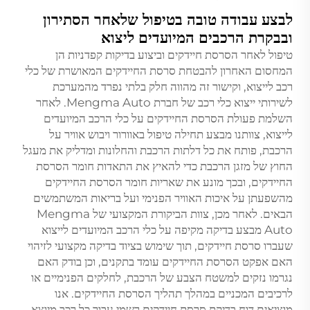
לבצע עבודה טובה בטיפול שלאחר הסתירון
ובבקרת הרכבים המיועדים ליצוא
טיפול לאחר הסרסת חיידקים וביצוע בדיקות קפדניות הן
המחסום האחרון להבטחת סרסת החיידקים המאושרת של כלי
רכב לייצוא, וקישור זה מהווה חלק בלתי נפרד מהמערכת
לשירותי ייצוא כלי רכב של חברת Mengma Auto. לאחר
השלמת פעולת הסרסת החיידקים על כלי הרכב המיועדים
לייצוא, צוותנו מבצע תחילה טיפול באוורור ויבוש אוויר על
הרכבת, פותח את כל דלתות הרכבת והחלונות ומדליק את מעגל
החוץ של מזגן הרכבת כדי להאיץ את התאדות חומר הסרסת
החיידקים, ובכך מונע את שאריות חומר הסרסת החיידקים
מהשפעתן על איכות האוויר הפנימי ועל בריאות המשתמשים
הבאים. לאחר מכן, צוות הביקורת המקצועי של Mengma
Auto מבצע בדיקה מקיפה על כלי הרכב המיועדים לייצוא
שעברו סרסת חיידקים, תוך שימוש בציוד בדיקה מקצועי לזיהוי
האם אפקט הסרסת החיידקים עומד בתקנים, וכן בודק האם
נגרמו נזקים למשטח הצבע של הרכבת, לחלקים הפנימיים או
לרכיבים המכניים במהלך תהליך הסרסת החיידקים. אנו
מוציאים דוח בדיקת סרסת חיידקים רשמי עבור כל רכב מיוצא