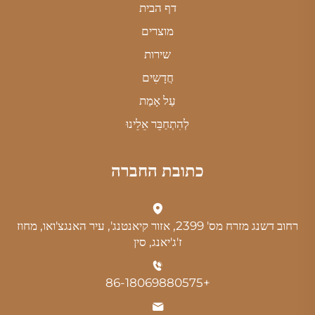
דף הבית
מוצרים
שירות
חֲדָשִים
עַל אָמַת
לְהִתְחַבֵּר אֵלֵינוּ
כתובת החברה
רחוב דשנג מזרח מס' 2399, אזור קיאנטנג', עיר האנגצ'ואו, מחוז
ז'ג'יאנג, סין
+86-18069880575