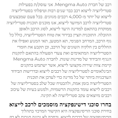
רכב של חברת Mengma Auto. אני עוסק/ת בפעילות
סטריליזציה לייצוא רכב כבר שנים רבות וטיפלתי בסטריליזציה
לייצוא של יותר מ-4,000 רכבים מגוונים. בכל פעם שמבצעים
סטריליזציה לרכב המיועד לייצוא, אנו מוכנים תוכנית סטריליזציה
ממוקדת בהתאם למדינה היעד לייצוא, לסוג הרכב ולאופן
ההובלה. התוכנית תציין בבירור את טווח הסטריליזציה, כולל כל
גוף הרכב, המרחב הפנימי, תא המטען, תאי המנוע ואפילו את
החללים בין חלקיה השונים של הרכב, וכן תקבע את חומרי
הסטריליזציה המתאימים ואת צעדי הפעולה בהתאם לתקנות
הנגיף והבידוד של מדינות שונות. לחברה Mengma Auto
קיימת צוות שירות מקצועי לייצוא, אשר ישתמש בתקנים
הבינלאומיים לסטריליזציה של רכבים לייצוא ובדרישות הבידוד
העדכניות ביותר של כל מדינה כדי לעדכן את תוכנית
הסטריליזציה בזמן אמת, ולהבטיח שכל שלב בסטריליזציה של
רכבים לייצוא עומד בתקנות הרשמיות, ולמנוע בעיות של עיכוב
רכבים מיוצאים עקב סטריליזציה לא תקינה.
בחרו סוכני דישינפקציה מוסמכים לרכב לייצוא
בחירת סוכני הדיסינפקציה היא הקישור המרכזי בתהליך
הדיסינפקציה של רכבים לייצוא, ובחרה לא נכונה תגרום לא רק