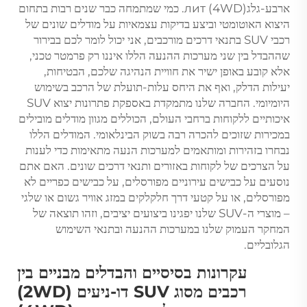
ארבע-גלגлит (4WD). כמי שמתמחה כבר שנים רבות בתחום
היצוא האוטומטי וביצע בדיקות עצמאיות על מודלים שונים של
רכבי SUV בתנאי דרכים מורכבים, אני יכול לומר לכם בבירור
שההבדל בין שני מערכות ההנעה הללו איננו רק פרמטר טכני,
אלא קובע באופן ישיר את חוויית הנהיגה שלכם, הבטיחות,
יעילות הדלק, ואף את היחס עלות-תועלת של הרכב בשימוש
היומיומי. החברה שלנו מתמקדת באספקת פתרונות יצוא SUV
איכותיים ללקוחות ברחבי העולם, הכוללים מגוון מודלים מובילים
במכירות שזוכים להכרה רבה בשוק הבינלאומי. המודלים הללו
נבחרו בזהירות ומותאמים למערכות הנעה מתאימות כדי לענות
על הצרכים של לקוחות באזורים ותנאי דרכים שונים. האם אתם
נוסעים על כבישים עירוניים מפורסלים, על כבישים כפריים לא
מפורסלים, או על קטעי דרך חלקלקים במזג אוויר גשום או שלגי
– מוצרי ה-SUV שלנו יפגינו ביצועים יציבים, וזהו תוצאה של
המחקר העמוק שלנו במערכות ההנעה ובתנאי השימוש
הגלובליים.
עקרונות בסיסיים והבדלים מבניים בין
רכבים מסוג SUV דו-ניעים (2WD)