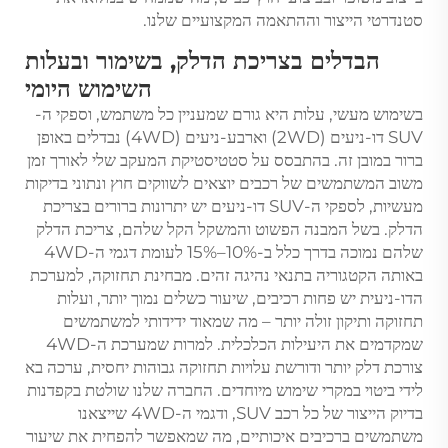
סטנדרטי הייצור וההתאמה המקצועיים שלנו.
הבדלים בצריכת הדלק, בשימור ובעלות
השימוש היומי
בשימוש מעשי, עלות היא גורם שמעניין כל משתמש, וספקי ה-
SUV דו-ניעים (2WD) וארבע-ניעים (4WD) נבדלים באופן
ברור במובן זה. בהתבסס על סטטיסטיקת המעקב שלי לאורך זמן
משוב המשתמשים של רכבים יוצאים לשווקים חוץ ונתוני בדיקות
מעשיות, לספקי ה-SUV דו-ניעים יש יתרונות ברורים בצריכת
הדלק. בשל המבנה הפשוט והמשקל הקל שלהם, צריכת הדלק
שלהם נמוכה בדרך כלל ב-10%–15% לעומת דגמי ה-4WD
באותה הקטגוריה בתנאי נהיגה זהים. מבחינת תחזוקה, למערכת
הדו-ניעית יש פחות רכיבים, שיעור כשלים נמוך יותר, ועלות
תחזוקה ותיקון זולה יותר – מה שמאוד ידידותי למשתמשים
שמקדמים את היעילות הכלכלית. למרות שמערכת ה-4WD
צורכת דלק יותר ודורשת עלויות תחזוקה גבוהות יחסית, ערכה בא
לידי ביטוי במקרי שימוש מיוחדים. החברה שלנו שולטת בקפדנות
בדיוק הייצור של כל רכב SUV, ודגמי ה-4WD שייצאנו
משתמשים ברכיבים איכותיים, מה שמאפשר להפחית את שיעור