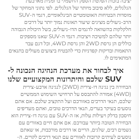
יציבה בזכות הפלטת הספק החשמלי בו זמנית מארבעת
הגלגלים, ללא סיבוב מיותר של הגלגלים. לפי נתוני המחקר של
מוסדות הבטיחות האוטומטיים הבינלאומיים, דגמי ה-SUV
הרב-ניעולים מציגים שיעור תאונות נמוך יותר על דרכים
חלקלקות בהשוואה לדגמים הדו-ניעולים, בשל היכולת הגבוהה
יותר שלהם למשיכה ויציבות. דגמי ה-SUV שאנו מספקים
כוללים הן גרסת 2WD והן גרסת 4WD, וכל דגם עבר
התאמות ובדיקות קפדניות כדי להבטיח ביצועים מעולים בתנאים
המתאימים לו.
איך לבחור את מערכת הנהיגה הנכונה ל-
SUV שלכם והיתרונות המקצועיים שלנו
הבחירה בין נגינה דו-צירית (2WD) לנגינה ארבע-צירית
(4WD) אמורה להתבסס על תרחישי השימוש הממשיים
שלכם, תנאי הדרכים באזורכם ועל התקציב שלכם. אם אתם
נוסעים בעיקר בערים, תנאי הדרכים טובים, ואתם מעדיפים
חיסכון בדלק ויעילות עלות, אז ה-SUV עם נגינה דו-צירית הוא
הבחירה הטובה ביותר עבורכם. אם אתם חיים באזורים עם
גשמים רבים, שלגים, הריים או דרכים מורכבות, או שאתם
נוסעים לעיתים קרובות לאזורים עם תנאי דרכים לקויים, ה-