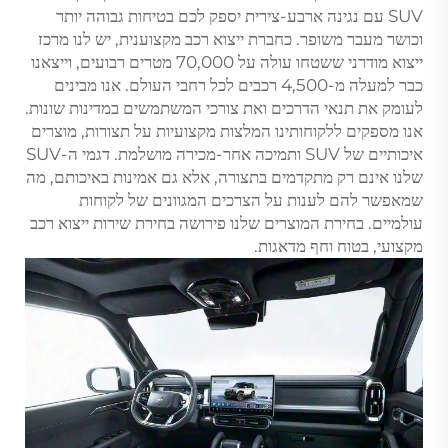
SUV עם נגינה ארבע-צירית יספק לכם בטיחות גבוהה יותר
וכושר מעבר משופר. כחברת ייצוא רכב מקצוענית, יש לנו מרכז
ייצוא מודרני ששטחו עולה על 70,000 מטרים רבועים, וייצאנו
כבר למעלה מ-4,500 רכבים לכל רחבי העולם. אנו מבינים
לעומק את תנאי הדרכים ואת צורכי המשתמשים במדינות שונות.
אנו מספקים ללקוחותינו המלצות מקצועיות על תצורות, מוצרים
איכותיים של SUV ותמיכה אחר-מכירה מושלמת. דגמי ה-SUV
שלנו אינם רק מתקדמים בתצורה, אלא גם אמינות באיכותם, מה
שמאפשר להם לענות על הצרכים המגוונים של לקוחות
עולמיים. בחירת המוצרים שלנו פירושה בחירת שירות ייצוא רכב
מקצועי, בטוח וחף מדאגות.