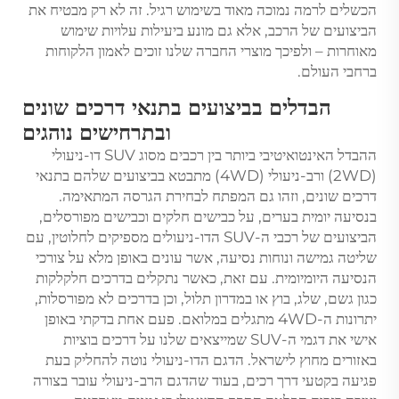
הכשלים לרמה נמוכה מאוד בשימוש רגיל. זה לא רק מבטיח את
הביצועים של הרכב, אלא גם מונע ביעילות עלויות שימוש
מאוחרות – ולפיכך מוצרי החברה שלנו זוכים לאמון הלקוחות
ברחבי העולם.
הבדלים בביצועים בתנאי דרכים שונים
ובתרחישים נוהגים
ההבדל האינטואיטיבי ביותר בין רכבים מסוג SUV דו-ניעולי
(2WD) ורב-ניעולי (4WD) מתבטא בביצועים שלהם בתנאי
דרכים שונים, וזהו גם המפתח לבחירת הגרסה המתאימה.
בנסיעה יומית בערים, על כבישים חלקים וכבישים מפורסלים,
הביצועים של רכבי ה-SUV הדו-ניעולים מספיקים לחלוטין, עם
שליטה גמישה ונוחות נסיעה, אשר עונים באופן מלא על צורכי
הנסיעה היומיומית. עם זאת, כאשר נתקלים בדרכים חלקלקות
כגון גשם, שלג, בוץ או במדרון תלול, וכן בדרכים לא מפורסלות,
יתרונות ה-4WD מתגלים במלואם. פעם אחת בדקתי באופן
אישי את דגמי ה-SUV שמייצאים שלנו על דרכים בוציות
באזורים מחוץ לישראל. הדגם הדו-ניעולי נוטה להחליק בעת
פגיעה בקטעי דרך רכים, בעוד שהדגם הרב-ניעולי עובר בצורה