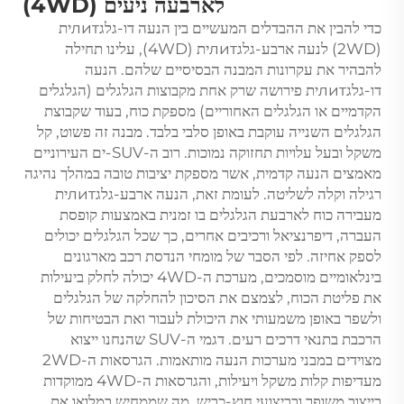
לארבעה ניעים (4WD)
כדי להבין את ההבדלים המעשיים בין הנעה דו-גלגлитית
(2WD) לנעה ארבע-גלגлитית (4WD), עלינו תחילה
להבהיר את עקרונות המבנה הבסיסיים שלהם. הנעה
דו-גלגлитית פירושה שרק אחת מקבוצות הגלגלים (הגלגלים
הקדמיים או הגלגלים האחוריים) מספקת כוח, בעוד שקבוצת
הגלגלים השנייה עוקבת באופן סלבי בלבד. מבנה זה פשוט, קל
משקל ובעל עלויות תחזוקה נמוכות. רוב ה-SUV-ים העירוניים
מאמצים הנעה קדמית, אשר מספקת יציבות טובה במהלך נהיגה
רגילה וקלה לשליטה. לעומת זאת, הנעה ארבע-גלגлитית
מעבירה כוח לארבעת הגלגלים בו זמנית באמצעות קופסת
העברה, דיפרנציאל ורכיבים אחרים, כך שכל הגלגלים יכולים
לספק אחיזה. לפי הסבר של מומחי הנדסת רכב מארגונים
בינלאומיים מוסמכים, מערכת ה-4WD יכולה לחלק ביעילות
את פליטת הכוח, לצמצם את הסיכון להחלקה של הגלגלים
ולשפר באופן משמעותי את היכולת לעבור ואת הבטיחות של
הרכבת בתנאי דרכים רעים. דגמי ה-SUV שהנחנו ייצוא
מצוידים במבני מערכות הנעה מותאמות. הגרסאות ה-2WD
מעדיפות קלות משקל ויעילות, והגרסאות ה-4WD ממוקדות
בייצוב משופר ובביצועי חוץ-כביש, מה שממחיש במלואו את