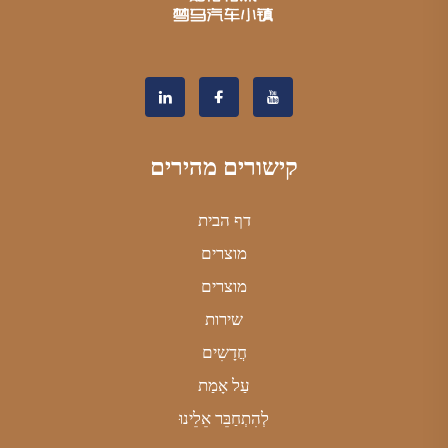
קישורים מהירים
דף הבית
מוצרים
מוצרים
שירות
חֲדָשִים
עַל אָמַת
לְהִתְחַבֵּר אֵלֵינוּ