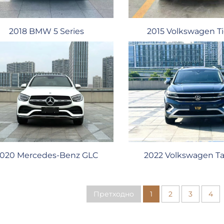
2015 Volkswagen T
2018 BMW 5 Series
020 Mercedes-Benz GLC
2022 Volkswagen T
Претходно
1
2
3
4