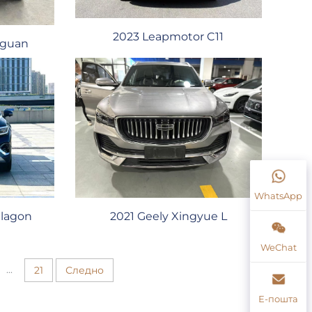
2023 Leapmotor C11
iguan
WhatsApp
alagon
2021 Geely Xingyue L
WeChat
...
21
Следно
Е-пошта