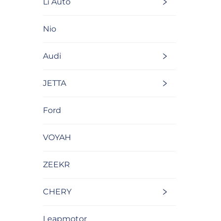
Li Auto
Nio
Audi
JETTA
Ford
VOYAH
ZEEKR
CHERY
Leapmotor