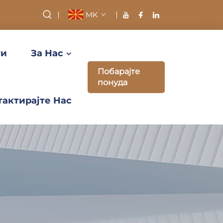
MK
ти
За Нас
Побарајте
понуда
тактирајте Нас