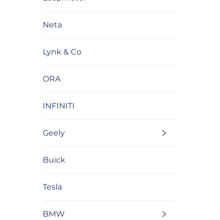
Neta
Lynk & Co
ORA
INFINITI
Geely
Buick
Tesla
BMW