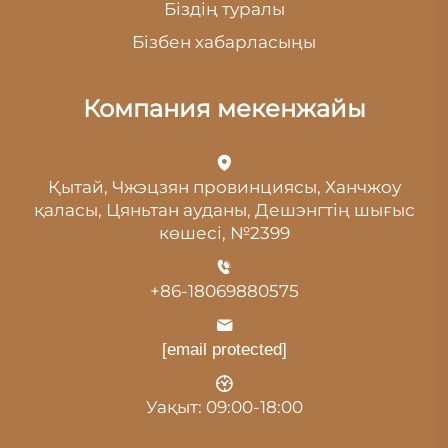
Біздің туралы
Бізбен хабарласыңы
Компания мекенжайы
Қытай, Чжэцзян провинциясы, Ханчжоу
қаласы, Цяньтан ауданы, Дешэнгтің шығыс
көшесі, №2399
+86-18069880575
[email protected]
Уақыт: 09:00-18:00