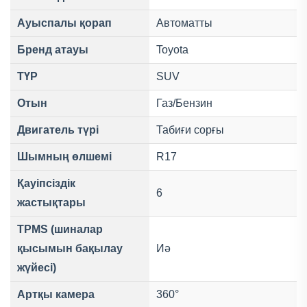
Ауыспалы қорап
Автоматты
Бренд атауы
Toyota
ТҮР
SUV
Отын
Газ/Бензин
Двигатель түрі
Табиғи сорғы
Шымның өлшемі
R17
Қауіпсіздік
6
жастықтары
TPMS (шиналар
қысымын бақылау
Иә
жүйесі)
Артқы камера
360°