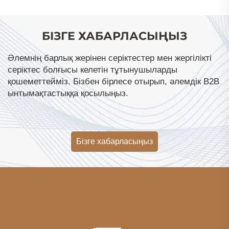
Мата отырғыштар,
Жеткізуге дайын
БІЗГЕ ХАБАРЛАСЫҢЫЗ
Әлемнің барлық жерінен серіктестер мен жергілікті
серіктес болғысы келетін тұтынушыларды
қошеметтейміз. Бізбен бірлесе отырып, әлемдік B2B
ынтымақтастыққа қосылыңыз.
Бізге хабарласыңыз