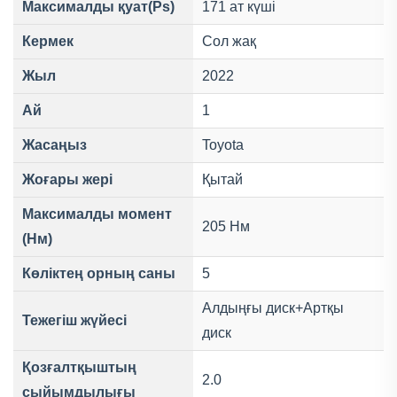
Максималды қуат(Ps)
171 ат күші
Кермек
Сол жақ
Жыл
2022
Ай
1
Жасаңыз
Toyota
Жоғары жері
Қытай
Максималды момент
205 Нм
(Нм)
Көліктең орның саны
5
Алдыңғы диск+Артқы
Тежегіш жүйесі
диск
Қозғалтқыштың
2.0
сыйымдылығы