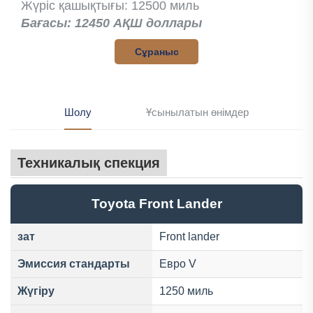
Жүріс қашықтығы: 12500 миль
Бағасы: 12450 АҚШ доллары
Сұраныс
Шолу
Ұсынылатын өнімдер
Техникалық спекция
Toyota Front Lander
зат
Front lander
Эмиссия стандарты
Евро V
Жүгіру
1250 миль