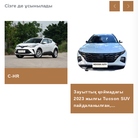
Сізге де ұсынылады
C-HR
Зауыттық қоймадағы
2023 жылғы Tucson SUV
пайдаланылған,
Автоматты жәшік,
Турбосы бар
қозғалтқыш, Сол жақ
руль, R19 дискілер,