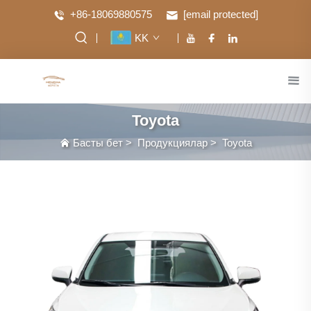
+86-18069880575
[email protected]
KK
Toyota
Басты бет
>
Продукциялар
>
Toyota