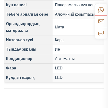
Күн панелі
Панорамалық күн панелі
Төбеге арналған сөре
Алюминий қорытпасы
Орындықтардың
Мата
материалы
Интерьер түсі
Қара
Тыңдау экраны
Иә
Кондиционер
Автоматты
Фара
LED
Күндізгі жарық
LED