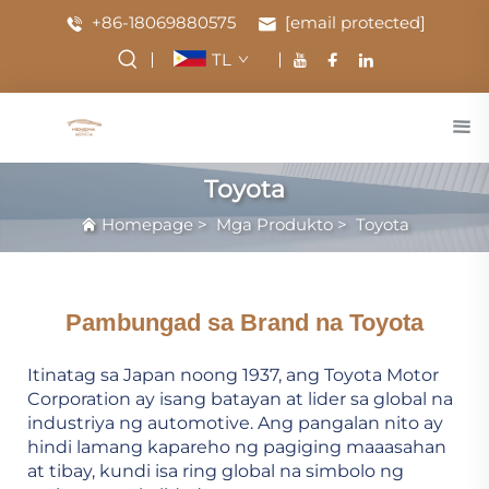
+86-18069880575
[email protected]
TL
Toyota
Homepage
>
Mga Produkto
>
Toyota
Pambungad sa Brand na Toyota
Itinatag sa Japan noong 1937, ang Toyota Motor
Corporation ay isang batayan at lider sa global na
industriya ng automotive. Ang pangalan nito ay
hindi lamang kapareho ng pagiging maaasahan
at tibay, kundi isa ring global na simbolo ng