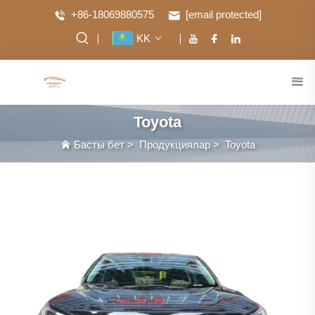
+86-18069880575
[email protected]
KK
Toyota
Басты бет
>
Продукциялар
>
Toyota