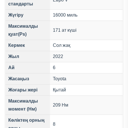
стандарты
Жүгіру
16000 миль
Максималды
171 ат күші
қуат(Ps)
Кермек
Сол жақ
Жыл
2022
Ай
6
Жасаңыз
Toyota
Жоғары жері
Қытай
Максималды
209 Нм
момент (Нм)
Көліктең орның
8