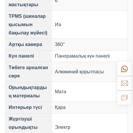
6
жастықтары
TPMS (шиналар
қысымын
Иә
бақылау жүйесі)
Артқы камера
360°
Күн панелі
Панорамалық күн панелі
Төбеге арналған
Алюминий қорытпасы
сөре
Орындықтарды
Мата
ң материалы
Интерьер түсі
Қара
Жүргізуші
орындықты
Электр