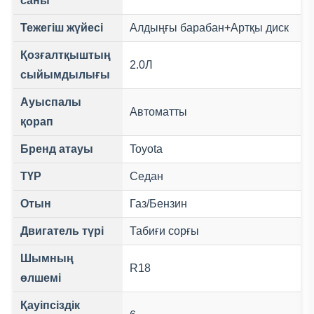
саны
Тежегіш жүйесі
Алдыңғы барабан+Артқы диск
Қозғалтқыштың
2.0Л
сыйымдылығы
Ауыспалы
Автоматты
қорап
Бренд атауы
Toyota
ТҮР
Седан
Отын
Газ/Бензин
Двигатель түрі
Табиғи сорғы
Шымның
R18
өлшемі
Қауіпсіздік