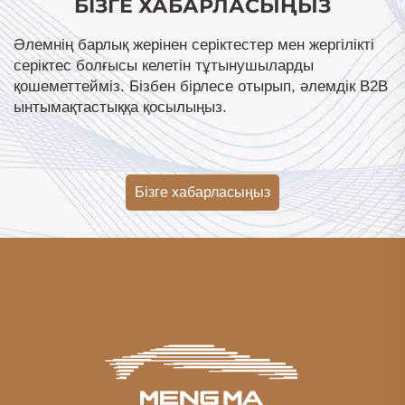
БІЗГЕ ХАБАРЛАСЫҢЫЗ
Әлемнің барлық жерінен серіктестер мен жергілікті
серіктес болғысы келетін тұтынушыларды
қошеметтейміз. Бізбен бірлесе отырып, әлемдік B2B
ынтымақтастыққа қосылыңыз.
Бізге хабарласыңыз