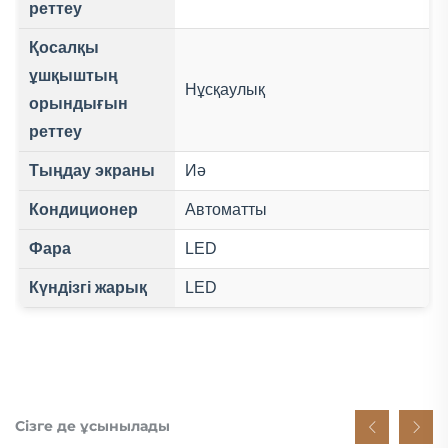
реттеу
Қосалқы
ұшқыштың
Нұсқаулық
орындығын
реттеу
Тыңдау экраны
Иә
Кондиционер
Автоматты
Фара
LED
Күндізгі жарық
LED
Сізге де ұсынылады