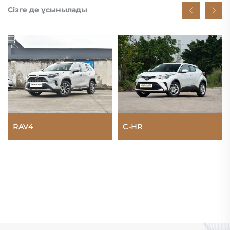
Сізге де ұсынылады
RAV4
C-HR