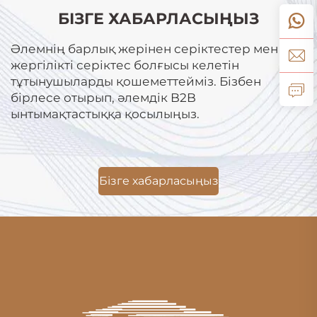
БІЗГЕ ХАБАРЛАСЫҢЫЗ
Әлемнің барлық жерінен серіктестер мен
жергілікті серіктес болғысы келетін
тұтынушыларды қошеметтейміз. Бізбен
бірлесе отырып, әлемдік B2B
ынтымақтастыққа қосылыңыз.
Бізге хабарласыңыз