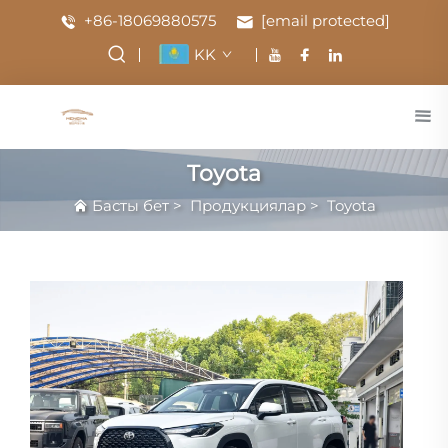
+86-18069880575
[email protected]
KK
Toyota
Басты бет
>
Продукциялар
>
Toyota