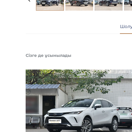
Шол
Сізге де ұсынылады