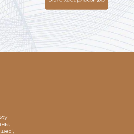
жоу
аны,
шесі,