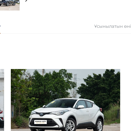
у
Ұсынылатын өн