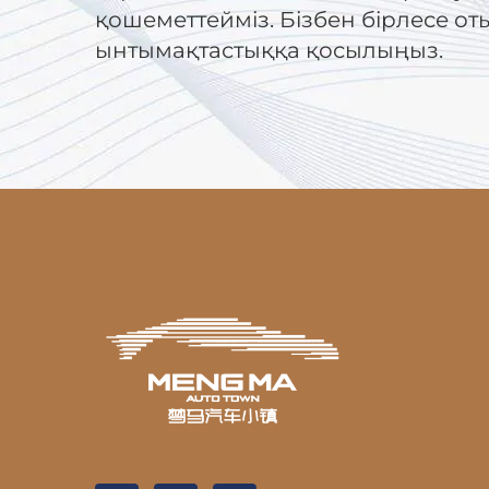
қошеметтейміз. Бізбен бірлесе от
ынтымақтастыққа қосылыңыз.