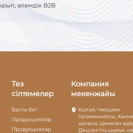
ырып, әлемдік B2B
Тез
Компания
сілтемелер
мекенжайы
Басты бет
Қытай, Чжэцзян
провинциясы, Ханч
Продукциялар
қаласы, Цяньтан ауд
Продукциялар
Дешэнгтің шығыс кө