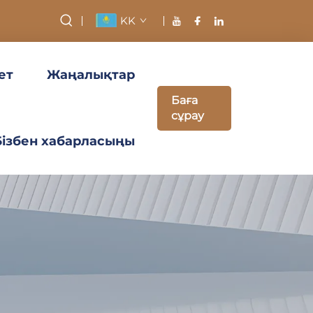
KK
ет
Жаңалықтар
Баға
сұрау
Бізбен хабарласыңы