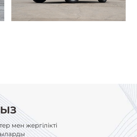
ҢЫЗ
ер мен жергілікті
ушыларды