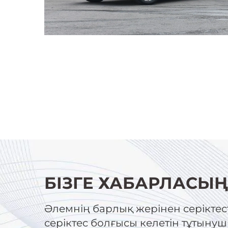
БІЗГЕ ХАБАРЛАСЫ
Әлемнің барлық жерінен серіктест
серіктес болғысы келетін тұтын