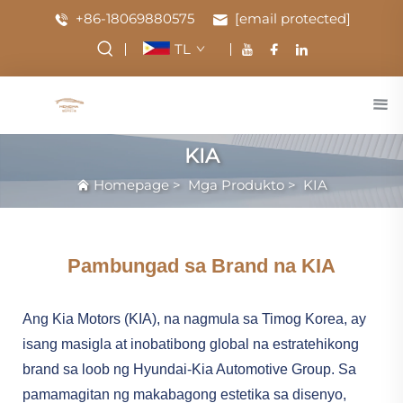
+86-18069880575
[email protected]
TL
KIA
Homepage
>
Mga Produkto
>
KIA
Pambungad sa Brand na KIA
Ang Kia Motors (KIA), na nagmula sa Timog Korea, ay
isang masigla at inobatibong global na estratehikong
brand sa loob ng Hyundai-Kia Automotive Group. Sa
pamamagitan ng makabagong estetika sa disenyo,