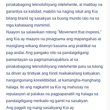
pinakabagong teknolohiyang intelehente, at matibay na
garantiya sa kalidad, mabilis na naging sikat ang Kia
bilang brand ng sasakyan sa buong mundo lalo na sa
mga kabataang mamimili.
Naayon sa salawikain nitong "Movement that inspires,"
ang Kia ay maayos na pinagsama ang mapangahas at
masiglang wikang disenyo kasama ang praktikal na
pag-andar. Ang pangako nito sa pandaigdigang
pamantayan sa pagmamanupaktura at sa
pinakabagong teknolohiyang intelehente para sa tulong
sa driver ay tinitiyak ang hindi maikakailang katiyakan,
nangungunang konektibidad, at kamangha-manghang
halaga. Ito ang nagkamit sa Kia ng mahusay na
reputasyon at palakas na pagpapanatili ng halaga sa
pandaigdigang merkado ng gamit na sasakyan.
Ang pagpili ng isang sasakyang Kia ay