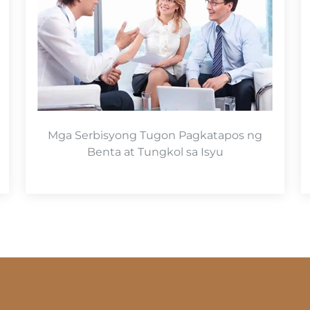
Mga Serbisyong Tugon Pagkatapos ng
Benta at Tungkol sa Isyu