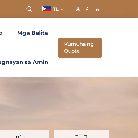
TL
o
Mga Balita
Kumuha ng
Quote
ugnayan sa Amin