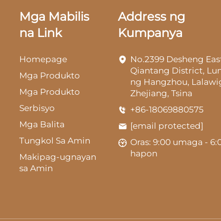
Mga Mabilis
Address ng
na Link
Kumpanya
Homepage
No.2399 Desheng Eas
Qiantang District, L
Mga Produkto
ng Hangzhou, Lalawi
Mga Produkto
Zhejiang, Tsina
Serbisyo
+86-18069880575
Mga Balita
[email protected]
Tungkol Sa Amin
Oras: 9:00 umaga - 6:
hapon
Makipag-ugnayan
sa Amin