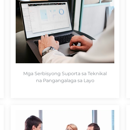
Mga Serbisyong Suporta sa Teknikal
na Pangangalaga sa Layo