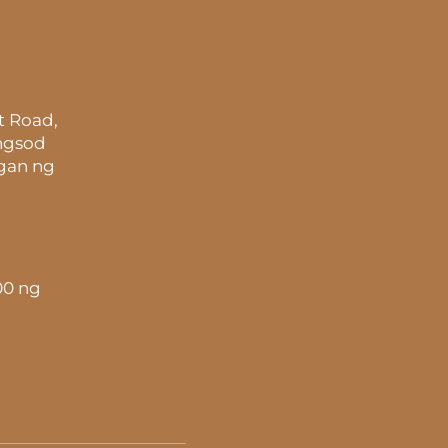
t Road,
ungsod
gan ng
00 ng