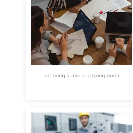
aktibong kunin ang iyong puna