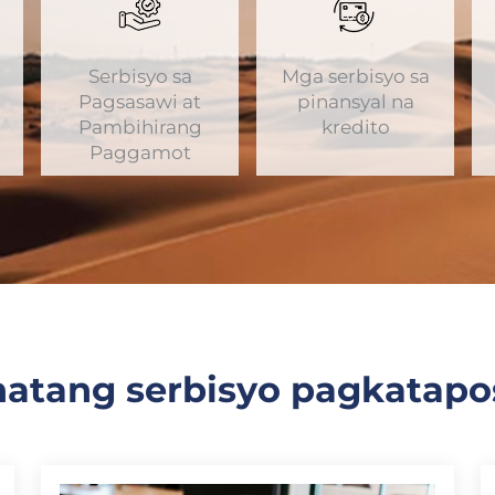
Serbisyo sa
Mga serbisyo sa
Pagsasawi at
pinansyal na
Pambihirang
kredito
Paggamot
atang serbisyo pagkatapo