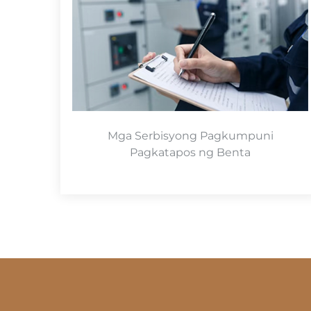
Mga Serbisyong Pagkumpuni
Pagkatapos ng Benta