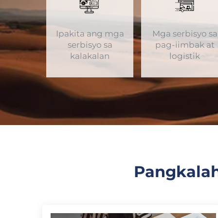
Ipakita ang mga
Mga serbisyo sa
serbisyo sa
pag-iimbak at
kalakalan
logistik
Pangkalah