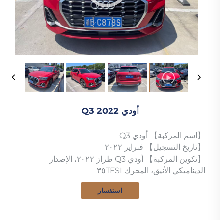
أودي Q3 2022
【اسم المركبة】 أودي Q3
【تاريخ التسجيل】 فبراير ٢٠٢٢
【تكوين المركبة】 أودي Q3 طراز ٢٠٢٢، الإصدار
الديناميكي الأنيق، المحرك ٣٥TFSI
استفسار