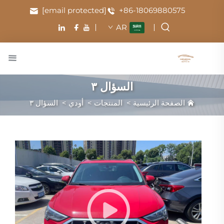
[email protected]
+86-18069880575
AR
السؤال ٣
الصفحة الرئيسية
>
المنتجات
>
أودي
>
السؤال ٣