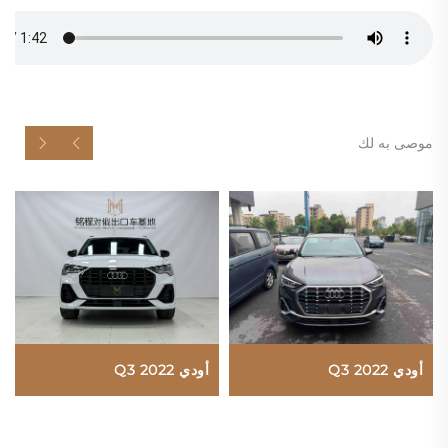
موصى به لك
أودي Q3 2022
أودي Q3 2022