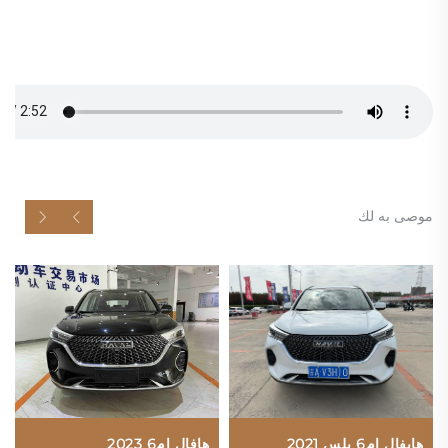
موصى به لك
هايفال إم6 بلس 2021
هافال إم6 2023