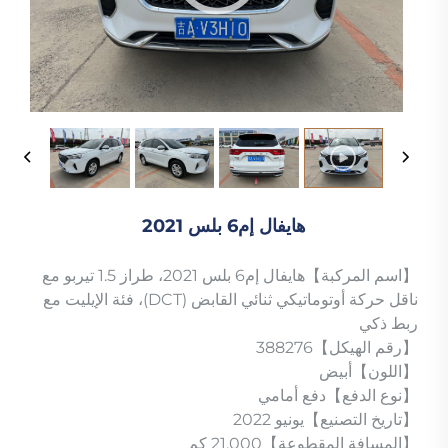
هايفال إم6 بلس 2021
【اسم المركبة】هايفال إم6 بلس 2021، طراز 1.5 تيربو مع
ناقل حركة أوتوماتيكي ثنائي القابض (DCT)، فئة الإيليت مع
ربط ذكي
【رقم الهيكل】388276
【اللون】أبيض
【نوع الدفع】دفع أمامي
【تاريخ التصنيع】يونيو 2022
【المسافة المقطوعة】21,000 كم