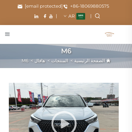
[email protected]
+86-18069880575
AR
M6
الصفحة الرئيسية
>
المنتجات
>
هافال
>
M6