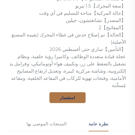
【سعة المحرك】1.5 تيربو
【حالة المركبة】متاحة للتسليم في أي وقت
【المصدر】تشانغتشون، جيلين
【المفاتيح】2
【الحالة】تم إصلاح خدش في غطاء المحرك (بقيمة المصنع
الأصلية)
【التأمين】ساري حتى أغسطس 2026
عجلة قيادة متعددة الوظائف، وكاميرا رؤية خلفية، ونظام
تشغيل بالضغط على زر، وتكييف هواء أوتوماتيكي، وفرامل يد
إلكترونية، وشاشة مركزية كبيرة، وتعديل ارتفاع المصابيح
الأمامية، وفتحات تهوية للركاب في المقاعد الخلفية، ومقاعد
مُسخَّنة
استفسار
نظرة عامة
المنتجات الموصى بها